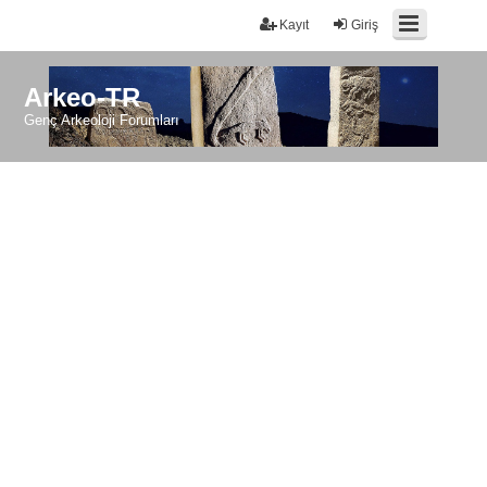
Kayıt
Giriş
Arkeo-TR
Genç Arkeoloji Forumları