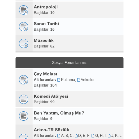
Antropoloji
Başlıklar:
10
Sanat Tarihi
Başlıklar:
16
Müzecilik
Başlıklar:
62
Sosyal Forumlarımız
Çay Molası
Alt forumlar:
Kutlama
,
Anketler
Başlıklar:
164
Komedi Atölyesi
Başlıklar:
99
Ben Yaptım, Olmuş Mu?
Başlıklar:
9
Arkeo-TR Sözlük
Alt forumlar:
A, B, C
,
D, E, F
,
G, H, I
,
J, K, L