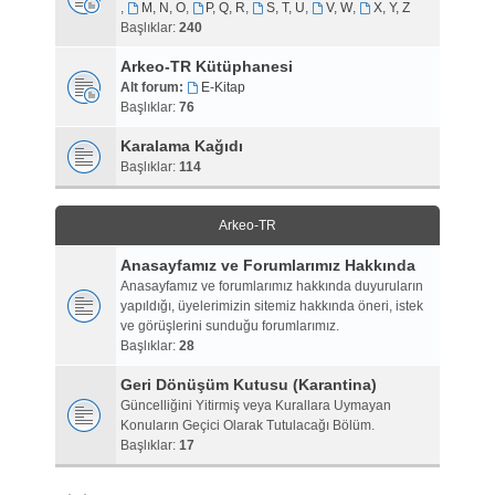
,
M, N, O
,
P, Q, R
,
S, T, U
,
V, W
,
X, Y, Z
Başlıklar:
240
Arkeo-TR Kütüphanesi
Alt forum:
E-Kitap
Başlıklar:
76
Karalama Kağıdı
Başlıklar:
114
Arkeo-TR
Anasayfamız ve Forumlarımız Hakkında
Anasayfamız ve forumlarımız hakkında duyuruların
yapıldığı, üyelerimizin sitemiz hakkında öneri, istek
ve görüşlerini sunduğu forumlarımız.
Başlıklar:
28
Geri Dönüşüm Kutusu (Karantina)
Güncelliğini Yitirmiş veya Kurallara Uymayan
Konuların Geçici Olarak Tutulacağı Bölüm.
Başlıklar:
17