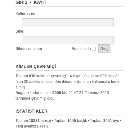
GIRIŞ
•
KAYIT
Kullanıcı adı:
Şifre:
Şifremi unuttum
Beni hatırla
KIMLER ÇEVRIMIÇI
Toplam
830
kullanıcı çevrimiçi :: 4 kayıtlı, 0 gizli ve 826 misafir
(son 30 dakika öncesinden itibaren aktif olan kullanıcılar temel
alınır)
Bugüne kadar en çok
5006
kişi 21:47 24-Temmuz-2026
tarihinde çevrimiçi oldu
İSTATISTIKLER
Toplam
18281
mesaj • Toplam
1045
başlık • Toplam
3441
üye •
Yeni üyemiz
Beren