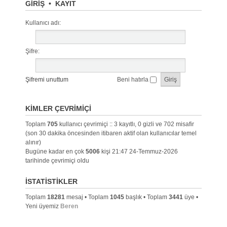
GIRIŞ
•
KAYIT
Kullanıcı adı:
Şifre:
Şifremi unuttum
Beni hatırla
KIMLER ÇEVRIMIÇI
Toplam
705
kullanıcı çevrimiçi :: 3 kayıtlı, 0 gizli ve 702 misafir
(son 30 dakika öncesinden itibaren aktif olan kullanıcılar temel
alınır)
Bugüne kadar en çok
5006
kişi 21:47 24-Temmuz-2026
tarihinde çevrimiçi oldu
İSTATISTIKLER
Toplam
18281
mesaj • Toplam
1045
başlık • Toplam
3441
üye •
Yeni üyemiz
Beren