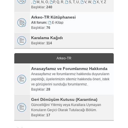
,
M, N, O
,
P, Q, R
,
S, T, U
,
V, W
,
X, Y, Z
Başlıklar:
240
Arkeo-TR Kütüphanesi
Alt forum:
E-Kitap
Başlıklar:
76
Karalama Kağıdı
Başlıklar:
114
Arkeo-TR
Anasayfamız ve Forumlarımız Hakkında
Anasayfamız ve forumlarımız hakkında duyuruların
yapıldığı, üyelerimizin sitemiz hakkında öneri, istek
ve görüşlerini sunduğu forumlarımız.
Başlıklar:
28
Geri Dönüşüm Kutusu (Karantina)
Güncelliğini Yitirmiş veya Kurallara Uymayan
Konuların Geçici Olarak Tutulacağı Bölüm.
Başlıklar:
17