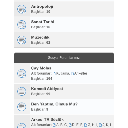
Antropoloji
Başlıklar:
10
Sanat Tarihi
Başlıklar:
16
Müzecilik
Başlıklar:
62
Sosyal Forumlarımız
Çay Molası
Alt forumlar:
Kutlama
,
Anketler
Başlıklar:
164
Komedi Atölyesi
Başlıklar:
99
Ben Yaptım, Olmuş Mu?
Başlıklar:
9
Arkeo-TR Sözlük
Alt forumlar:
A, B, C
,
D, E, F
,
G, H, I
,
J, K, L