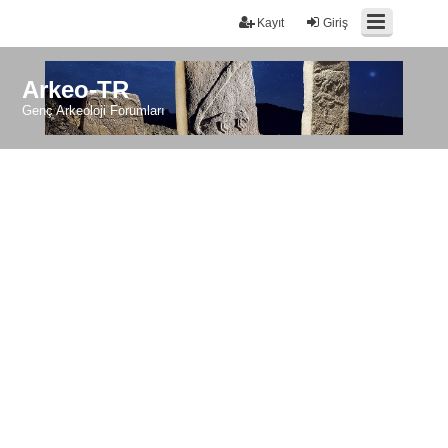
Kayıt
Giriş
Arkeo-TR
Genç Arkeoloji Forumları