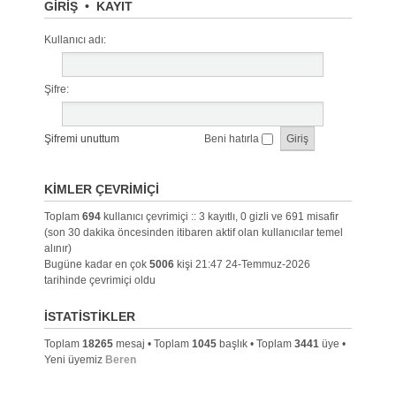
GIRIŞ
•
KAYIT
Kullanıcı adı:
Şifre:
Şifremi unuttum
Beni hatırla
KIMLER ÇEVRIMIÇI
Toplam
694
kullanıcı çevrimiçi :: 3 kayıtlı, 0 gizli ve 691 misafir
(son 30 dakika öncesinden itibaren aktif olan kullanıcılar temel
alınır)
Bugüne kadar en çok
5006
kişi 21:47 24-Temmuz-2026
tarihinde çevrimiçi oldu
İSTATISTIKLER
Toplam
18265
mesaj • Toplam
1045
başlık • Toplam
3441
üye •
Yeni üyemiz
Beren