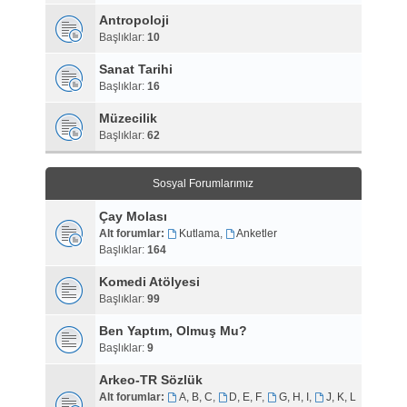
Antropoloji
Başlıklar:
10
Sanat Tarihi
Başlıklar:
16
Müzecilik
Başlıklar:
62
Sosyal Forumlarımız
Çay Molası
Alt forumlar:
Kutlama
,
Anketler
Başlıklar:
164
Komedi Atölyesi
Başlıklar:
99
Ben Yaptım, Olmuş Mu?
Başlıklar:
9
Arkeo-TR Sözlük
Alt forumlar:
A, B, C
,
D, E, F
,
G, H, I
,
J, K, L