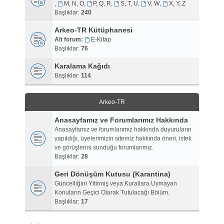
,
M, N, O
,
P, Q, R
,
S, T, U
,
V, W
,
X, Y, Z
Başlıklar:
240
Arkeo-TR Kütüphanesi
Alt forum:
E-Kitap
Başlıklar:
76
Karalama Kağıdı
Başlıklar:
114
Arkeo-TR
Anasayfamız ve Forumlarımız Hakkında
Anasayfamız ve forumlarımız hakkında duyuruların
yapıldığı, üyelerimizin sitemiz hakkında öneri, istek
ve görüşlerini sunduğu forumlarımız.
Başlıklar:
28
Geri Dönüşüm Kutusu (Karantina)
Güncelliğini Yitirmiş veya Kurallara Uymayan
Konuların Geçici Olarak Tutulacağı Bölüm.
Başlıklar:
17