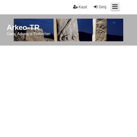
Kayıt
Giriş
Arkeo-TR
Genç Arkeoloji Forumları