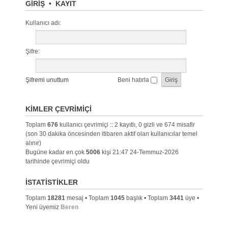
GIRIŞ
•
KAYIT
Kullanıcı adı:
Şifre:
Şifremi unuttum
Beni hatırla
KIMLER ÇEVRIMIÇI
Toplam
676
kullanıcı çevrimiçi :: 2 kayıtlı, 0 gizli ve 674 misafir
(son 30 dakika öncesinden itibaren aktif olan kullanıcılar temel
alınır)
Bugüne kadar en çok
5006
kişi 21:47 24-Temmuz-2026
tarihinde çevrimiçi oldu
İSTATISTIKLER
Toplam
18281
mesaj • Toplam
1045
başlık • Toplam
3441
üye •
Yeni üyemiz
Beren