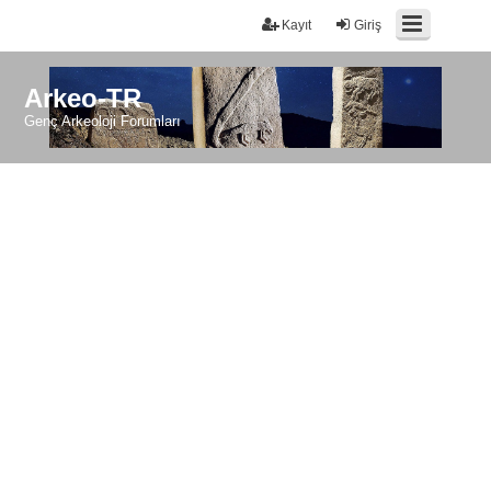
Kayıt
Giriş
Arkeo-TR
Genç Arkeoloji Forumları