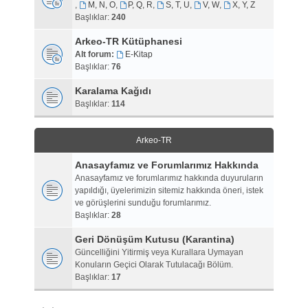
,
M, N, O
,
P, Q, R
,
S, T, U
,
V, W
,
X, Y, Z
Başlıklar:
240
Arkeo-TR Kütüphanesi
Alt forum:
E-Kitap
Başlıklar:
76
Karalama Kağıdı
Başlıklar:
114
Arkeo-TR
Anasayfamız ve Forumlarımız Hakkında
Anasayfamız ve forumlarımız hakkında duyuruların
yapıldığı, üyelerimizin sitemiz hakkında öneri, istek
ve görüşlerini sunduğu forumlarımız.
Başlıklar:
28
Geri Dönüşüm Kutusu (Karantina)
Güncelliğini Yitirmiş veya Kurallara Uymayan
Konuların Geçici Olarak Tutulacağı Bölüm.
Başlıklar:
17