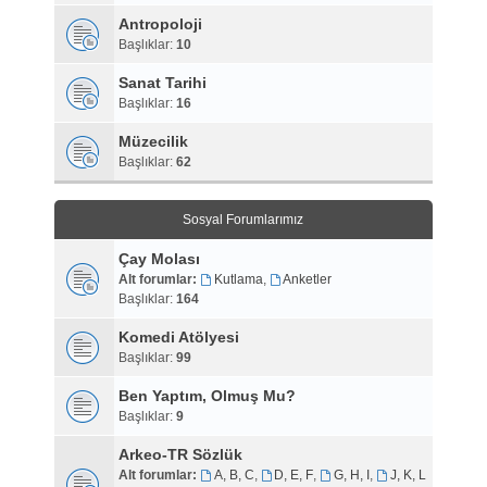
Antropoloji
Başlıklar:
10
Sanat Tarihi
Başlıklar:
16
Müzecilik
Başlıklar:
62
Sosyal Forumlarımız
Çay Molası
Alt forumlar:
Kutlama
,
Anketler
Başlıklar:
164
Komedi Atölyesi
Başlıklar:
99
Ben Yaptım, Olmuş Mu?
Başlıklar:
9
Arkeo-TR Sözlük
Alt forumlar:
A, B, C
,
D, E, F
,
G, H, I
,
J, K, L