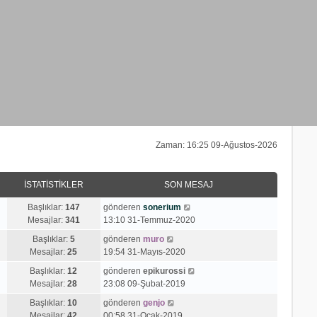
Zaman: 16:25 09-Ağustos-2026
İSTATISTIKLER
SON MESAJ
S
Başlıklar:
147
gönderen
sonerium
o
Mesajlar:
341
13:10 31-Temmuz-2020
n
S
Başlıklar:
5
gönderen
muro
m
o
Mesajlar:
25
19:54 31-Mayıs-2020
e
n
s
S
Başlıklar:
12
gönderen
epikurossi
m
a
o
Mesajlar:
28
23:08 09-Şubat-2019
e
j
n
s
S
Başlıklar:
10
gönderen
genjo
ı
m
a
o
Mesajlar:
42
00:58 31-Ocak-2019