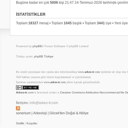
Bugüne kadar en çok
5006
kişi 21:47 24-Temmuz-2026 tarihinde çevrimi
İSTATISTIKLER
Toplam
18327
mesaj • Toplam
1045
başlık • Toplam
3441
üye • Yeni üy
Powered by
phpBB
® Forum Software © phpBB Limited
Türkçe çeviri:
phpBB Türkiye
Bu sitede yayınlanan tüm yazılar aksi belirtilmedikçe
www.
arkeo-tr
.com
üyelerine ait olup tüm ha
Telif hakları yasasına göre izinsiz kopyalanamaz ve yayınlanamaz.
İçerikten yararlanılırken
www.
arkeo-tr
.com
adresi kaynak gösterilmelidir.
Arkeo-tr
.com
is licensed under a
Creative Commons Attribution-Noncommercial-No De
İletişim:
info@arkeo-tr.com
sonerium
|
Arkeoloji
|
Göcek'ten Doğal & Atölye
Gizlilik
|
Koşullar