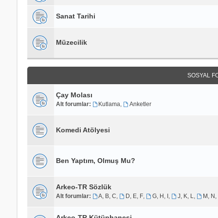
Sanat Tarihi
Müzecilik
SOSYAL F
Çay Molası
Alt forumlar:
Kutlama
,
Anketler
Komedi Atölyesi
Ben Yaptım, Olmuş Mu?
Arkeo-TR Sözlük
Alt forumlar:
A, B, C
,
D, E, F
,
G, H, I
,
J, K, L
,
M, N,
Arkeo-TR Kütüphanesi