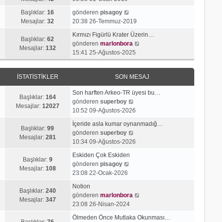
g
e
j
n
S
ö
s
Başlıklar:
16
gönderen
pisagoy
ı
m
o
r
a
Mesajlar:
32
20:38 26-Temmuz-2019
g
e
n
ü
j
ö
s
Kırmızı Figürlü Krater Üzerin…
m
n
ı
Başlıklar:
62
r
a
S
gönderen
marlonbora
e
t
g
Mesajlar:
132
ü
j
o
15:41 25-Ağustos-2025
s
ü
ö
n
ı
n
a
l
r
t
g
m
j
e
ü
İSTATISTIKLER
SON MESAJ
ü
ö
e
ı
n
l
r
s
g
t
Son harften Arkeo-TR üyesi bu…
e
ü
a
Başlıklar:
164
ö
S
ü
gönderen
superboy
n
j
Mesajlar:
12027
r
o
l
10:52 09-Ağustos-2026
t
ı
ü
n
e
ü
g
İçeride asla kumar oynanmadığ…
n
m
Başlıklar:
99
l
S
ö
gönderen
superboy
t
e
Mesajlar:
281
e
o
r
10:34 09-Ağustos-2026
ü
s
n
ü
l
a
Eskiden Çok Eskiden
m
n
Başlıklar:
9
e
S
j
gönderen
pisagoy
e
t
Mesajlar:
108
o
ı
23:08 22-Ocak-2026
s
ü
n
g
a
l
Notion
m
ö
Başlıklar:
240
j
e
S
gönderen
marlonbora
e
r
Mesajlar:
347
ı
o
23:08 26-Nisan-2024
s
ü
g
n
a
n
Ölmeden Önce Mutlaka Okunması…
ö
m
Başlıklar:
76