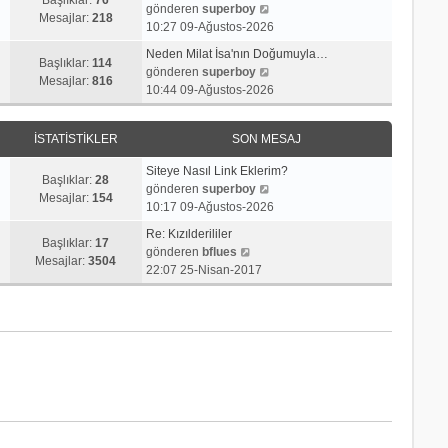
j
t
S
gönderen
superboy
r
e
Mesajlar:
218
ı
ü
o
10:27 09-Ağustos-2026
ü
s
g
l
n
n
a
Neden Milat İsa'nın Doğumuyla…
ö
e
m
Başlıklar:
114
t
S
j
gönderen
superboy
r
e
Mesajlar:
816
ü
o
ı
10:44 09-Ağustos-2026
ü
s
l
n
g
n
a
e
m
ö
t
j
İSTATISTIKLER
SON MESAJ
e
r
ü
ı
s
ü
l
g
Siteye Nasıl Link Eklerim?
a
n
Başlıklar:
28
e
ö
S
gönderen
superboy
j
t
Mesajlar:
154
r
o
10:17 09-Ağustos-2026
ı
ü
ü
n
g
l
Re: Kızılderililer
n
m
Başlıklar:
17
S
ö
e
gönderen
bflues
t
e
Mesajlar:
3504
o
r
22:07 25-Nisan-2017
ü
s
n
ü
l
a
m
n
e
j
e
t
ı
s
ü
g
a
l
ö
j
e
r
ı
ü
g
n
ö
t