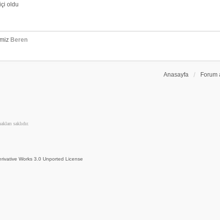
çi oldu
emiz
Beren
Anasayfa
Forum 
kları saklıdır.
rivative Works 3.0 Unported License