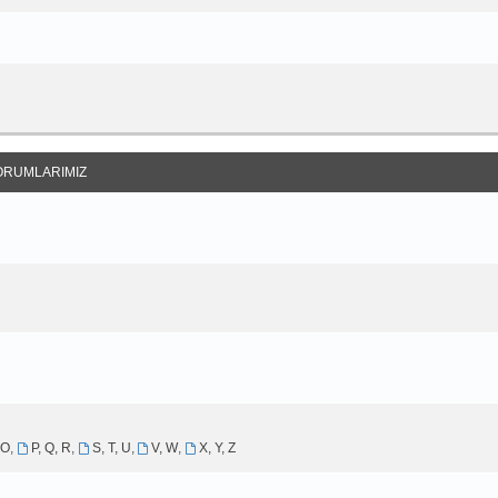
ORUMLARIMIZ
 O
,
P, Q, R
,
S, T, U
,
V, W
,
X, Y, Z