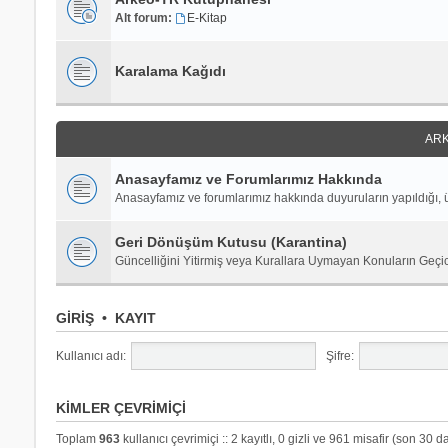
Alt forum:
E-Kitap
Karalama Kağıdı
ARK
Anasayfamız ve Forumlarımız Hakkında
Anasayfamız ve forumlarımız hakkında duyuruların yapıldığı, ü
Geri Dönüşüm Kutusu (Karantina)
Güncelliğini Yitirmiş veya Kurallara Uymayan Konuların Geçi
GIRIŞ
•
KAYIT
Kullanıcı adı:
Şifre:
KIMLER ÇEVRIMIÇI
Toplam
963
kullanıcı çevrimiçi :: 2 kayıtlı, 0 gizli ve 961 misafir (son 30 