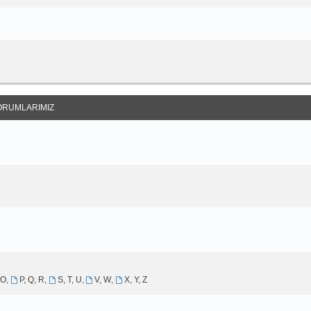
ORUMLARIMIZ
 O
,
P, Q, R
,
S, T, U
,
V, W
,
X, Y, Z