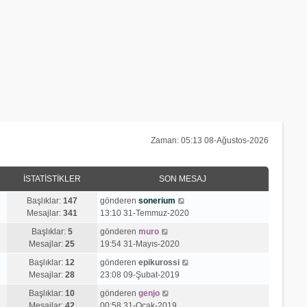
Zaman: 05:13 08-Ağustos-2026
İSTATISTIKLER
SON MESAJ
S
Başlıklar:
147
gönderen
sonerium
o
Mesajlar:
341
13:10 31-Temmuz-2020
n
S
Başlıklar:
5
gönderen
muro
m
o
Mesajlar:
25
19:54 31-Mayıs-2020
e
n
s
S
Başlıklar:
12
gönderen
epikurossi
m
a
o
Mesajlar:
28
23:08 09-Şubat-2019
e
j
n
s
S
Başlıklar:
10
gönderen
genjo
ı
m
a
o
Mesajlar:
42
00:58 31-Ocak-2019