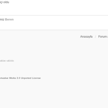
çi oldu
emiz
Beren
Anasayfa
Forum 
kları saklıdır.
rivative Works 3.0 Unported License