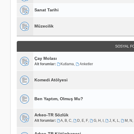
Sanat Tarihi
Müzecilik
SOSYAL F
Çay Molası
Alt forumlar:
Kutlama
,
Anketler
Komedi Atölyesi
Ben Yaptım, Olmuş Mu?
Arkeo-TR Sözlük
Alt forumlar:
A, B, C
,
D, E, F
,
G, H, I
,
J, K, L
,
M, N,
Arkeo-TR Kütüphanesi