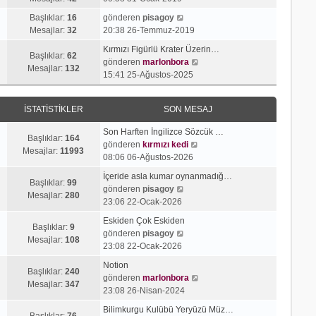
g
e
j
n
S
ö
s
Başlıklar:
16
gönderen
pisagoy
ı
m
o
r
a
Mesajlar:
32
20:38 26-Temmuz-2019
g
e
n
ü
j
ö
s
Kırmızı Figürlü Krater Üzerin…
m
n
ı
Başlıklar:
62
r
a
S
gönderen
marlonbora
e
t
g
Mesajlar:
132
ü
j
o
15:41 25-Ağustos-2025
s
ü
ö
n
ı
n
a
l
r
t
g
m
j
e
ü
İSTATISTIKLER
SON MESAJ
ü
ö
e
ı
n
l
r
s
g
t
Son Harften İngilizce Sözcük …
e
ü
a
Başlıklar:
164
ö
ü
S
gönderen
kırmızı kedi
n
j
Mesajlar:
11993
r
l
o
08:06 06-Ağustos-2026
t
ı
ü
e
n
ü
g
İçeride asla kumar oynanmadığ…
n
m
Başlıklar:
99
l
S
ö
gönderen
pisagoy
t
e
Mesajlar:
280
e
o
r
23:06 22-Ocak-2026
ü
s
n
ü
l
a
Eskiden Çok Eskiden
m
n
Başlıklar:
9
e
S
j
gönderen
pisagoy
e
t
Mesajlar:
108
o
ı
23:08 22-Ocak-2026
s
ü
n
g
a
l
Notion
m
ö
Başlıklar:
240
j
e
S
gönderen
marlonbora
e
r
Mesajlar:
347
ı
o
23:08 26-Nisan-2024
s
ü
g
n
a
n
Bilimkurgu Kulübü Yeryüzü Müz…
ö
m
Başlıklar:
76