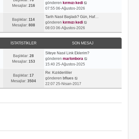
j
t
S
gönderen
kırmızı kedi
r
e
Mesajlar:
216
ı
ü
o
07:55 06-Ağustos-2026
ü
s
g
l
n
n
a
Tarih Nasıl Başladı? Gün, Haf…
ö
e
m
Başlıklar:
114
t
S
j
gönderen
kırmızı kedi
r
e
Mesajlar:
808
ü
o
ı
08:03 06-Ağustos-2026
ü
s
l
n
g
n
a
e
m
ö
t
j
İSTATISTIKLER
SON MESAJ
e
r
ü
ı
s
ü
l
g
Siteye Nasıl Link Eklerim?
a
n
Başlıklar:
28
e
ö
S
gönderen
marlonbora
j
t
Mesajlar:
153
r
o
15:40 25-Ağustos-2025
ı
ü
ü
n
g
l
Re: Kızılderililer
n
m
Başlıklar:
17
S
ö
e
gönderen
bflues
t
e
Mesajlar:
3504
o
r
22:07 25-Nisan-2017
ü
s
n
ü
l
a
m
n
e
j
e
t
ı
s
ü
g
a
l
ö
j
e
r
ı
ü
g
n
ö
t