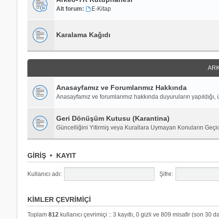
Alt forum:
E-Kitap
Karalama Kağıdı
ARK
Anasayfamız ve Forumlarımız Hakkında
Anasayfamız ve forumlarımız hakkında duyuruların yapıldığı, ü
Geri Dönüşüm Kutusu (Karantina)
Güncelliğini Yitirmiş veya Kurallara Uymayan Konuların Geçi
GIRIŞ
•
KAYIT
Kullanıcı adı:
Şifre:
KIMLER ÇEVRIMIÇI
Toplam
812
kullanıcı çevrimiçi :: 3 kayıtlı, 0 gizli ve 809 misafir (son 30 