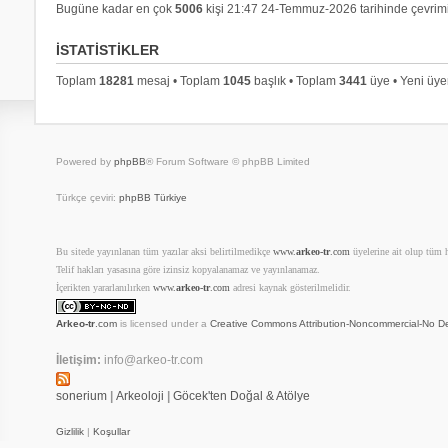
Bugüne kadar en çok
5006
kişi 21:47 24-Temmuz-2026 tarihinde çevrimi
İSTATISTIKLER
Toplam
18281
mesaj • Toplam
1045
başlık • Toplam
3441
üye • Yeni üy
Powered by
phpBB
® Forum Software © phpBB Limited
Türkçe çeviri:
phpBB Türkiye
Bu sitede yayınlanan tüm yazılar aksi belirtilmedikçe
www.
arkeo-tr
.com
üyelerine ait olup tüm ha
Telif hakları yasasına göre izinsiz kopyalanamaz ve yayınlanamaz.
İçerikten yararlanılırken
www.
arkeo-tr
.com
adresi kaynak gösterilmelidir.
Arkeo-tr
.com
is licensed under a
Creative Commons Attribution-Noncommercial-No De
İletişim:
info@arkeo-tr.com
sonerium
|
Arkeoloji
|
Göcek'ten Doğal & Atölye
Gizlilik
|
Koşullar