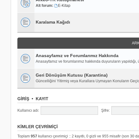
Alt forum:
E-Kitap
Karalama Kağıdı
ARK
Anasayfamız ve Forumlarımız Hakkında
Anasayfamız ve forumlarımız hakkında duyuruların yapıldığı, ü
Geri Dönüşüm Kutusu (Karantina)
Güncelliğini Yitirmiş veya Kurallara Uymayan Konuların Geçi
GIRIŞ
•
KAYIT
Kullanıcı adı:
Şifre:
KIMLER ÇEVRIMIÇI
Toplam
957
kullanıcı çevrimiçi :: 2 kayıtlı, 0 gizli ve 955 misafir (son 30 