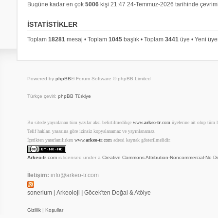
Bugüne kadar en çok
5006
kişi 21:47 24-Temmuz-2026 tarihinde çevrimi
İSTATISTIKLER
Toplam
18281
mesaj • Toplam
1045
başlık • Toplam
3441
üye • Yeni üy
Powered by
phpBB
® Forum Software © phpBB Limited
Türkçe çeviri:
phpBB Türkiye
Bu sitede yayınlanan tüm yazılar aksi belirtilmedikçe
www.
arkeo-tr
.com
üyelerine ait olup tüm ha
Telif hakları yasasına göre izinsiz kopyalanamaz ve yayınlanamaz.
İçerikten yararlanılırken
www.
arkeo-tr
.com
adresi kaynak gösterilmelidir.
Arkeo-tr
.com
is licensed under a
Creative Commons Attribution-Noncommercial-No De
İletişim:
info@arkeo-tr.com
sonerium
|
Arkeoloji
|
Göcek'ten Doğal & Atölye
Gizlilik
|
Koşullar