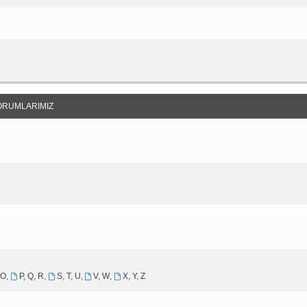
ORUMLARIMIZ
 O
,
P, Q, R
,
S, T, U
,
V, W
,
X, Y, Z