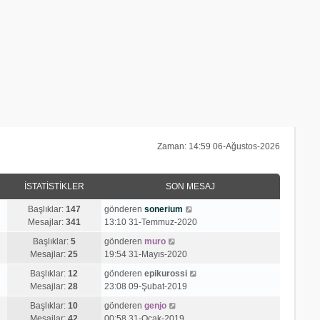
Zaman: 14:59 06-Ağustos-2026
İSTATISTIKLER
SON MESAJ
S
Başlıklar:
147
gönderen
sonerium
o
Mesajlar:
341
13:10 31-Temmuz-2020
n
S
Başlıklar:
5
gönderen
muro
m
o
Mesajlar:
25
19:54 31-Mayıs-2020
e
n
s
S
Başlıklar:
12
gönderen
epikurossi
m
a
o
Mesajlar:
28
23:08 09-Şubat-2019
e
j
n
s
S
Başlıklar:
10
gönderen
genjo
ı
m
a
o
Mesajlar:
42
00:58 31-Ocak-2019