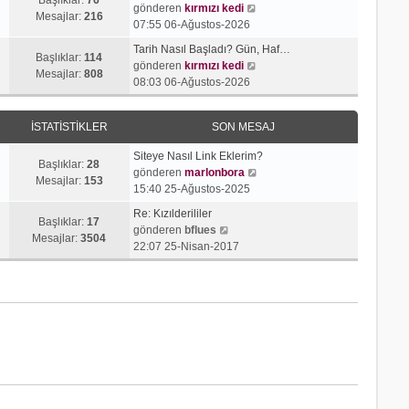
j
t
S
gönderen
kırmızı kedi
r
e
Mesajlar:
216
ı
ü
o
07:55 06-Ağustos-2026
ü
s
g
l
n
n
a
Tarih Nasıl Başladı? Gün, Haf…
ö
e
m
Başlıklar:
114
t
S
j
gönderen
kırmızı kedi
r
e
Mesajlar:
808
ü
o
ı
08:03 06-Ağustos-2026
ü
s
l
n
g
n
a
e
m
ö
t
j
İSTATISTIKLER
SON MESAJ
e
r
ü
ı
s
ü
l
g
Siteye Nasıl Link Eklerim?
a
n
Başlıklar:
28
e
ö
S
gönderen
marlonbora
j
t
Mesajlar:
153
r
o
15:40 25-Ağustos-2025
ı
ü
ü
n
g
l
Re: Kızılderililer
n
m
Başlıklar:
17
S
ö
e
gönderen
bflues
t
e
Mesajlar:
3504
o
r
22:07 25-Nisan-2017
ü
s
n
ü
l
a
m
n
e
j
e
t
ı
s
ü
g
a
l
ö
j
e
r
ı
ü
g
n
ö
t