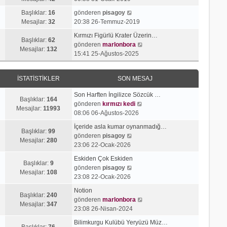
g
e
j
n
S
ö
s
Başlıklar:
16
gönderen
pisagoy
ı
m
o
r
a
Mesajlar:
32
20:38 26-Temmuz-2019
g
e
n
ü
j
ö
s
Kırmızı Figürlü Krater Üzerin…
m
n
ı
Başlıklar:
62
r
a
S
gönderen
marlonbora
e
t
g
Mesajlar:
132
ü
j
o
15:41 25-Ağustos-2025
s
ü
ö
n
ı
n
a
l
r
t
g
m
j
e
ü
İSTATISTIKLER
SON MESAJ
ü
ö
e
ı
n
l
r
s
g
t
Son Harften İngilizce Sözcük …
e
ü
a
Başlıklar:
164
ö
ü
S
gönderen
kırmızı kedi
n
j
Mesajlar:
11993
r
l
o
08:06 06-Ağustos-2026
t
ı
ü
e
n
ü
g
İçeride asla kumar oynanmadığ…
n
m
Başlıklar:
99
l
S
ö
gönderen
pisagoy
t
e
Mesajlar:
280
e
o
r
23:06 22-Ocak-2026
ü
s
n
ü
l
a
Eskiden Çok Eskiden
m
n
Başlıklar:
9
e
S
j
gönderen
pisagoy
e
t
Mesajlar:
108
o
ı
23:08 22-Ocak-2026
s
ü
n
g
a
l
Notion
m
ö
Başlıklar:
240
j
e
S
gönderen
marlonbora
e
r
Mesajlar:
347
ı
o
23:08 26-Nisan-2024
s
ü
g
n
a
n
Bilimkurgu Kulübü Yeryüzü Müz…
ö
m
Başlıklar:
76