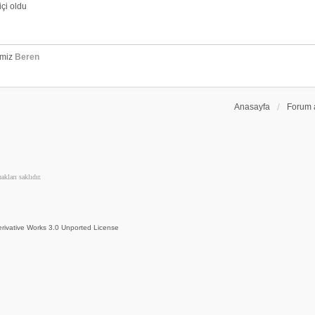
çi oldu
emiz
Beren
Anasayfa
Forum 
kları saklıdır.
rivative Works 3.0 Unported License