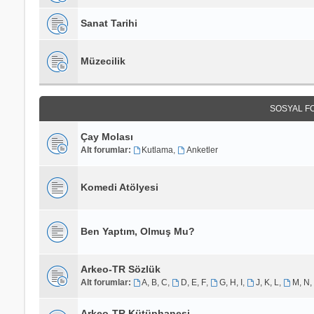
Sanat Tarihi
Müzecilik
SOSYAL F
Çay Molası
Alt forumlar:
Kutlama
,
Anketler
Komedi Atölyesi
Ben Yaptım, Olmuş Mu?
Arkeo-TR Sözlük
Alt forumlar:
A, B, C
,
D, E, F
,
G, H, I
,
J, K, L
,
M, N,
Arkeo-TR Kütüphanesi