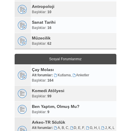
Antropoloji
Başlıklar:
10
Sanat Tarihi
Başlıklar:
16
Müzecilik
Başlıklar:
62
Sosyal Forumlarımız
Çay Molası
Alt forumlar:
Kutlama
,
Anketler
Başlıklar:
164
Komedi Atölyesi
Başlıklar:
99
Ben Yaptım, Olmuş Mu?
Başlıklar:
9
Arkeo-TR Sözlük
Alt forumlar:
A, B, C
,
D, E, F
,
G, H, I
,
J, K, L