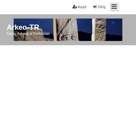
Kayıt
Giriş
Arkeo-TR
Genç Arkeoloji Forumları