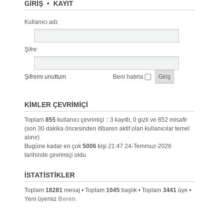
GIRIŞ
•
KAYIT
Kullanıcı adı:
Şifre:
Şifremi unuttum
Beni hatırla
KIMLER ÇEVRIMIÇI
Toplam
855
kullanıcı çevrimiçi :: 3 kayıtlı, 0 gizli ve 852 misafir
(son 30 dakika öncesinden itibaren aktif olan kullanıcılar temel
alınır)
Bugüne kadar en çok
5006
kişi 21:47 24-Temmuz-2026
tarihinde çevrimiçi oldu
İSTATISTIKLER
Toplam
18281
mesaj • Toplam
1045
başlık • Toplam
3441
üye •
Yeni üyemiz
Beren