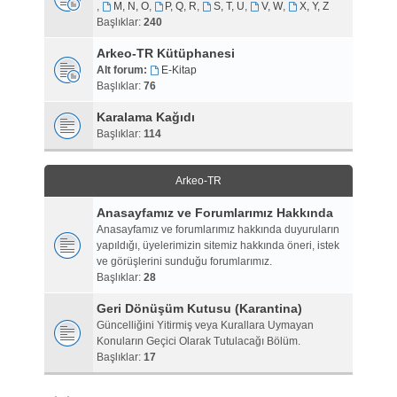
,
M, N, O
,
P, Q, R
,
S, T, U
,
V, W
,
X, Y, Z
Başlıklar:
240
Arkeo-TR Kütüphanesi
Alt forum:
E-Kitap
Başlıklar:
76
Karalama Kağıdı
Başlıklar:
114
Arkeo-TR
Anasayfamız ve Forumlarımız Hakkında
Anasayfamız ve forumlarımız hakkında duyuruların
yapıldığı, üyelerimizin sitemiz hakkında öneri, istek
ve görüşlerini sunduğu forumlarımız.
Başlıklar:
28
Geri Dönüşüm Kutusu (Karantina)
Güncelliğini Yitirmiş veya Kurallara Uymayan
Konuların Geçici Olarak Tutulacağı Bölüm.
Başlıklar:
17