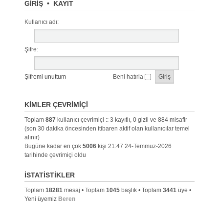
GIRIŞ
•
KAYIT
Kullanıcı adı:
Şifre:
Şifremi unuttum
Beni hatırla
KIMLER ÇEVRIMIÇI
Toplam
887
kullanıcı çevrimiçi :: 3 kayıtlı, 0 gizli ve 884 misafir
(son 30 dakika öncesinden itibaren aktif olan kullanıcılar temel
alınır)
Bugüne kadar en çok
5006
kişi 21:47 24-Temmuz-2026
tarihinde çevrimiçi oldu
İSTATISTIKLER
Toplam
18281
mesaj • Toplam
1045
başlık • Toplam
3441
üye •
Yeni üyemiz
Beren