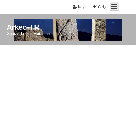
Kayıt
Giriş
Arkeo-TR
Genç Arkeoloji Forumları