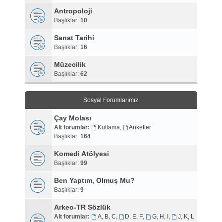
Antropoloji
Başlıklar:
10
Sanat Tarihi
Başlıklar:
16
Müzecilik
Başlıklar:
62
Sosyal Forumlarımız
Çay Molası
Alt forumlar:
Kutlama
,
Anketler
Başlıklar:
164
Komedi Atölyesi
Başlıklar:
99
Ben Yaptım, Olmuş Mu?
Başlıklar:
9
Arkeo-TR Sözlük
Alt forumlar:
A, B, C
,
D, E, F
,
G, H, I
,
J, K, L