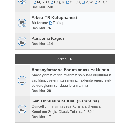
,
M, N, O
,
P, Q, R
,
S, T, U
,
V, W
,
X, Y, Z
Başlıklar:
240
Arkeo-TR Kütüphanesi
Alt forum:
E-Kitap
Başlıklar:
76
Karalama Kağıdı
Başlıklar:
114
Arkeo-TR
Anasayfamız ve Forumlarımız Hakkında
Anasayfamız ve forumlarımız hakkında duyuruların
yapıldığı, üyelerimizin sitemiz hakkında öneri, istek
ve görüşlerini sunduğu forumlarımız.
Başlıklar:
28
Geri Dönüşüm Kutusu (Karantina)
Güncelliğini Yitirmiş veya Kurallara Uymayan
Konuların Geçici Olarak Tutulacağı Bölüm.
Başlıklar:
17