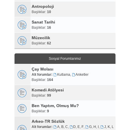
Antropoloji
Başlıklar:
10
Sanat Tarihi
Başlıklar:
16
Müzecilik
Başlıklar:
62
Sosyal Forumlarımız
Çay Molası
Alt forumlar:
Kutlama
,
Anketler
Başlıklar:
164
Komedi Atölyesi
Başlıklar:
99
Ben Yaptım, Olmuş Mu?
Başlıklar:
9
Arkeo-TR Sözlük
Alt forumlar:
A, B, C
,
D, E, F
,
G, H, I
,
J, K, L