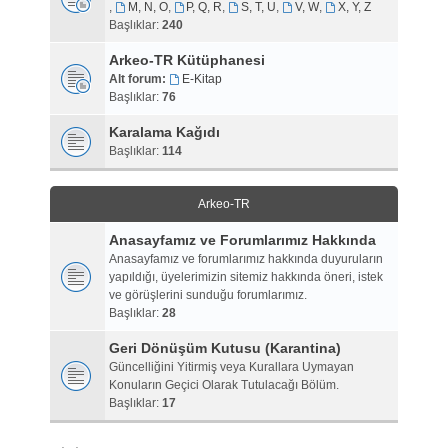
,
M, N, O
,
P, Q, R
,
S, T, U
,
V, W
,
X, Y, Z
Başlıklar:
240
Arkeo-TR Kütüphanesi
Alt forum:
E-Kitap
Başlıklar:
76
Karalama Kağıdı
Başlıklar:
114
Arkeo-TR
Anasayfamız ve Forumlarımız Hakkında
Anasayfamız ve forumlarımız hakkında duyuruların
yapıldığı, üyelerimizin sitemiz hakkında öneri, istek
ve görüşlerini sunduğu forumlarımız.
Başlıklar:
28
Geri Dönüşüm Kutusu (Karantina)
Güncelliğini Yitirmiş veya Kurallara Uymayan
Konuların Geçici Olarak Tutulacağı Bölüm.
Başlıklar:
17