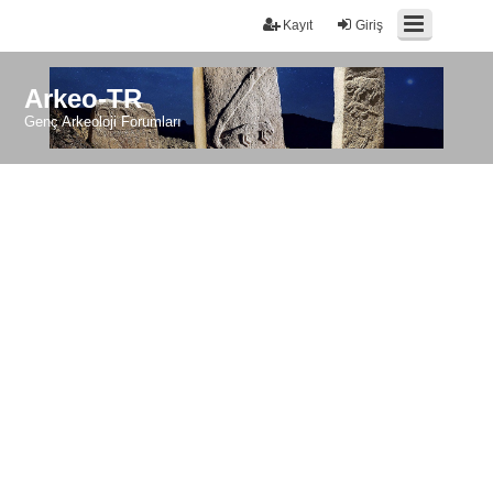
Kayıt
Giriş
Arkeo-TR
Genç Arkeoloji Forumları