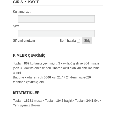
GIRIŞ
•
KAYIT
Kullanıcı adı:
Şifre:
Şifremi unuttum
Beni hatırla
KIMLER ÇEVRIMIÇI
Toplam
867
kullanıcı çevrimiçi :: 3 kayıtlı, 0 gizli ve 864 misafir
(son 30 dakika öncesinden itibaren aktif olan kullanıcılar temel
alınır)
Bugüne kadar en çok
5006
kişi 21:47 24-Temmuz-2026
tarihinde çevrimiçi oldu
İSTATISTIKLER
Toplam
18281
mesaj • Toplam
1045
başlık • Toplam
3441
üye •
Yeni üyemiz
Beren