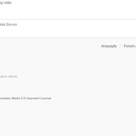
çi oldu
emiz
Beren
Anasayfa
Forum 
kları saklıdır.
rivative Works 3.0 Unported License