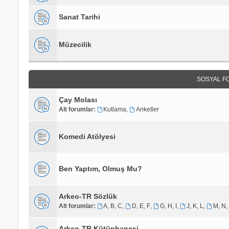
Sanat Tarihi
Müzecilik
SOSYAL F
Çay Molası
Alt forumlar:
Kutlama
,
Anketler
Komedi Atölyesi
Ben Yaptım, Olmuş Mu?
Arkeo-TR Sözlük
Alt forumlar:
A, B, C
,
D, E, F
,
G, H, I
,
J, K, L
,
M, N,
Arkeo-TR Kütüphanesi