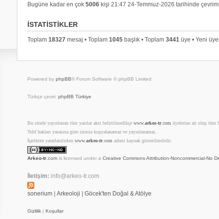
Bugüne kadar en çok
5006
kişi 21:47 24-Temmuz-2026 tarihinde çevrimi
İSTATISTIKLER
Toplam
18327
mesaj • Toplam
1045
başlık • Toplam
3441
üye • Yeni üy
Powered by
phpBB
® Forum Software © phpBB Limited
Türkçe çeviri:
phpBB Türkiye
Bu sitede yayınlanan tüm yazılar aksi belirtilmedikçe
www.
arkeo-tr
.com
üyelerine ait olup tüm ha
Telif hakları yasasına göre izinsiz kopyalanamaz ve yayınlanamaz.
İçerikten yararlanılırken
www.
arkeo-tr
.com
adresi kaynak gösterilmelidir.
Arkeo-tr
.com
is licensed under a
Creative Commons Attribution-Noncommercial-No De
İletişim:
info@arkeo-tr.com
sonerium
|
Arkeoloji
|
Göcek'ten Doğal & Atölye
Gizlilik
|
Koşullar