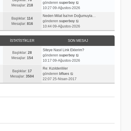
j
t
S
gönderen
superboy
r
e
Mesajlar:
218
ı
ü
o
10:27 09-Ağustos-2026
ü
s
g
l
n
n
a
Neden Milat İsa'nın Doğumuyla…
ö
e
m
Başlıklar:
114
t
S
j
gönderen
superboy
r
e
Mesajlar:
816
ü
o
ı
10:44 09-Ağustos-2026
ü
s
l
n
g
n
a
e
m
ö
t
j
İSTATISTIKLER
SON MESAJ
e
r
ü
ı
s
ü
l
g
Siteye Nasıl Link Eklerim?
a
n
Başlıklar:
28
e
ö
S
gönderen
superboy
j
t
Mesajlar:
154
r
o
10:17 09-Ağustos-2026
ı
ü
ü
n
g
l
Re: Kızılderililer
n
m
Başlıklar:
17
S
ö
e
gönderen
bflues
t
e
Mesajlar:
3504
o
r
22:07 25-Nisan-2017
ü
s
n
ü
l
a
m
n
e
j
e
t
ı
s
ü
g
a
l
ö
j
e
r
ı
ü
g
n
ö
t