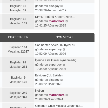
g
e
j
n
S
ö
s
Başlıklar:
16
gönderen
pisagoy
ı
m
o
r
a
Mesajlar:
32
20:38 26-Temmuz-2019
g
e
n
ü
j
ö
s
Kırmızı Figürlü Krater Üzerin…
m
n
ı
Başlıklar:
62
r
a
S
gönderen
marlonbora
e
t
g
Mesajlar:
132
ü
j
o
15:41 25-Ağustos-2025
s
ü
ö
n
ı
n
a
l
r
t
g
m
j
e
ü
İSTATISTIKLER
SON MESAJ
ü
ö
e
ı
n
l
r
s
g
t
Son harften Arkeo-TR üyesi bu…
e
ü
a
Başlıklar:
164
ö
S
ü
gönderen
superboy
n
j
Mesajlar:
12027
r
o
l
10:52 09-Ağustos-2026
t
ı
ü
n
e
ü
g
İçeride asla kumar oynanmadığ…
n
m
Başlıklar:
99
l
S
ö
gönderen
superboy
t
e
Mesajlar:
281
e
o
r
10:34 09-Ağustos-2026
ü
s
n
ü
l
a
Eskiden Çok Eskiden
m
n
Başlıklar:
9
e
S
j
gönderen
pisagoy
e
t
Mesajlar:
108
o
ı
23:08 22-Ocak-2026
s
ü
n
g
a
l
Notion
m
ö
Başlıklar:
240
j
e
S
gönderen
marlonbora
e
r
Mesajlar:
347
ı
o
23:08 26-Nisan-2024
s
ü
g
n
a
n
Ölmeden Önce Mutlaka Okunması…
ö
m
Başlıklar:
76