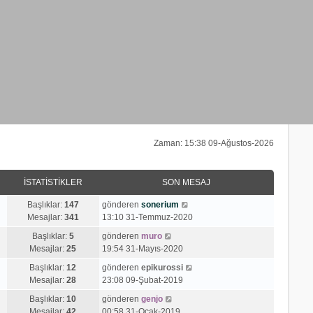
Zaman: 15:38 09-Ağustos-2026
İSTATISTIKLER
SON MESAJ
S
Başlıklar:
147
gönderen
sonerium
o
Mesajlar:
341
13:10 31-Temmuz-2020
n
S
Başlıklar:
5
gönderen
muro
m
o
Mesajlar:
25
19:54 31-Mayıs-2020
e
n
s
S
Başlıklar:
12
gönderen
epikurossi
m
a
o
Mesajlar:
28
23:08 09-Şubat-2019
e
j
n
s
S
Başlıklar:
10
gönderen
genjo
ı
m
a
o
Mesajlar:
42
00:58 31-Ocak-2019