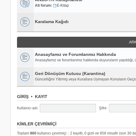
Alt forum:
E-Kitap
Karalama Kağıdı
ARK
Anasayfamız ve Forumlarımız Hakkında
Anasayfamız ve forumlarımız hakkında duyuruların yapıldığı, ü
Geri Dönüşüm Kutusu (Karantina)
Güncelliğini Yitirmiş veya Kurallara Uymayan Konuların Geçi
GIRIŞ
•
KAYIT
Kullanıcı adı:
Şifre:
KIMLER ÇEVRIMIÇI
Toplam
860
kullanıcı çevrimiçi :: 2 kayıtlı, 0 gizli ve 858 misafir (son 30 