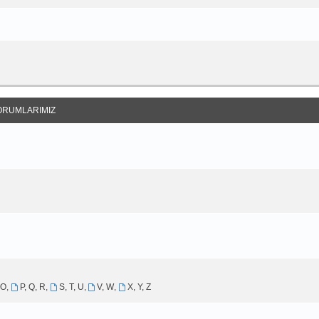
ORUMLARIMIZ
 O
,
P, Q, R
,
S, T, U
,
V, W
,
X, Y, Z