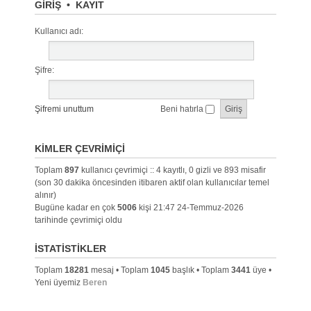
GIRIŞ
•
KAYIT
Kullanıcı adı:
Şifre:
Şifremi unuttum
Beni hatırla
KIMLER ÇEVRIMIÇI
Toplam
897
kullanıcı çevrimiçi :: 4 kayıtlı, 0 gizli ve 893 misafir
(son 30 dakika öncesinden itibaren aktif olan kullanıcılar temel
alınır)
Bugüne kadar en çok
5006
kişi 21:47 24-Temmuz-2026
tarihinde çevrimiçi oldu
İSTATISTIKLER
Toplam
18281
mesaj • Toplam
1045
başlık • Toplam
3441
üye •
Yeni üyemiz
Beren