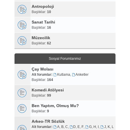
Antropoloji
Başlıklar:
10
Sanat Tarihi
Başlıklar:
16
Müzecilik
Başlıklar:
62
Sosyal Forumlarımız
Çay Molası
Alt forumlar:
Kutlama
,
Anketler
Başlıklar:
164
Komedi Atölyesi
Başlıklar:
99
Ben Yaptım, Olmuş Mu?
Başlıklar:
9
Arkeo-TR Sözlük
Alt forumlar:
A, B, C
,
D, E, F
,
G, H, I
,
J, K, L