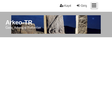
Kayıt
Giriş
Arkeo-TR
Genç Arkeoloji Forumları