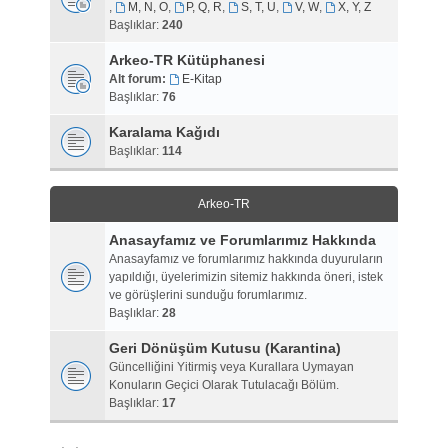
,
M, N, O
,
P, Q, R
,
S, T, U
,
V, W
,
X, Y, Z
Başlıklar:
240
Arkeo-TR Kütüphanesi
Alt forum:
E-Kitap
Başlıklar:
76
Karalama Kağıdı
Başlıklar:
114
Arkeo-TR
Anasayfamız ve Forumlarımız Hakkında
Anasayfamız ve forumlarımız hakkında duyuruların
yapıldığı, üyelerimizin sitemiz hakkında öneri, istek
ve görüşlerini sunduğu forumlarımız.
Başlıklar:
28
Geri Dönüşüm Kutusu (Karantina)
Güncelliğini Yitirmiş veya Kurallara Uymayan
Konuların Geçici Olarak Tutulacağı Bölüm.
Başlıklar:
17