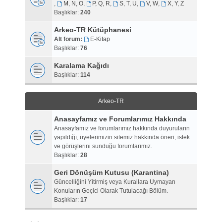
,
M, N, O
,
P, Q, R
,
S, T, U
,
V, W
,
X, Y, Z
Başlıklar:
240
Arkeo-TR Kütüphanesi
Alt forum:
E-Kitap
Başlıklar:
76
Karalama Kağıdı
Başlıklar:
114
Arkeo-TR
Anasayfamız ve Forumlarımız Hakkında
Anasayfamız ve forumlarımız hakkında duyuruların
yapıldığı, üyelerimizin sitemiz hakkında öneri, istek
ve görüşlerini sunduğu forumlarımız.
Başlıklar:
28
Geri Dönüşüm Kutusu (Karantina)
Güncelliğini Yitirmiş veya Kurallara Uymayan
Konuların Geçici Olarak Tutulacağı Bölüm.
Başlıklar:
17