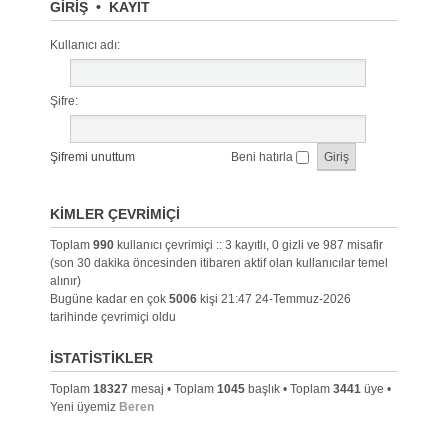
GIRIŞ
•
KAYIT
Kullanıcı adı:
Şifre:
Şifremi unuttum
Beni hatırla
KIMLER ÇEVRIMIÇI
Toplam
990
kullanıcı çevrimiçi :: 3 kayıtlı, 0 gizli ve 987 misafir
(son 30 dakika öncesinden itibaren aktif olan kullanıcılar temel
alınır)
Bugüne kadar en çok
5006
kişi 21:47 24-Temmuz-2026
tarihinde çevrimiçi oldu
İSTATISTIKLER
Toplam
18327
mesaj • Toplam
1045
başlık • Toplam
3441
üye •
Yeni üyemiz
Beren