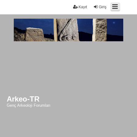
Kayıt
Giriş
Arkeo-TR
Genç Arkeoloji Forumları