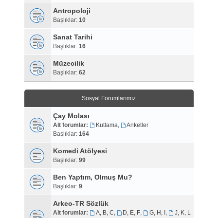
Antropoloji
Başlıklar:
10
Sanat Tarihi
Başlıklar:
16
Müzecilik
Başlıklar:
62
Sosyal Forumlarımız
Çay Molası
Alt forumlar:
Kutlama
,
Anketler
Başlıklar:
164
Komedi Atölyesi
Başlıklar:
99
Ben Yaptım, Olmuş Mu?
Başlıklar:
9
Arkeo-TR Sözlük
Alt forumlar:
A, B, C
,
D, E, F
,
G, H, I
,
J, K, L