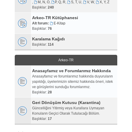
,
M, N, O
,
P, Q, R
,
S, T, U
,
V, W
,
X, Y, Z
Başlıklar:
240
Arkeo-TR Kütüphanesi
Alt forum:
E-Kitap
Başlıklar:
76
Karalama Kağıdı
Başlıklar:
114
Arkeo-TR
Anasayfamız ve Forumlarımız Hakkında
Anasayfamız ve forumlarımız hakkında duyuruların
yapıldığı, üyelerimizin sitemiz hakkında öneri, istek
ve görüşlerini sunduğu forumlarımız.
Başlıklar:
28
Geri Dönüşüm Kutusu (Karantina)
Güncelliğini Yitirmiş veya Kurallara Uymayan
Konuların Geçici Olarak Tutulacağı Bölüm.
Başlıklar:
17