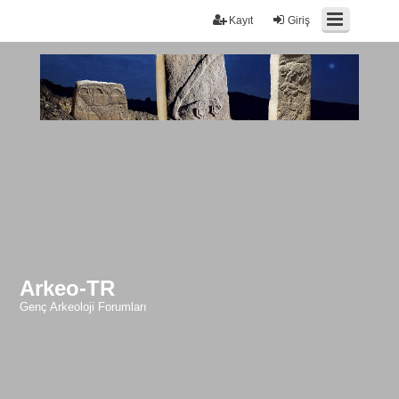
Kayıt
Giriş
Arkeo-TR
Genç Arkeoloji Forumları