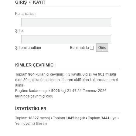
GIRIŞ
•
KAYIT
Kullanıcı adı:
Şifre:
Şifremi unuttum
Beni hatırla
KIMLER ÇEVRIMIÇI
Toplam
904
kullanıcı çevrimiçi :: 3 kayıtlı, 0 gizli ve 901 misafir
(son 30 dakika öncesinden itibaren aktif olan kullanıcılar temel
alınır)
Bugüne kadar en çok
5006
kişi 21:47 24-Temmuz-2026
tarihinde çevrimiçi oldu
İSTATISTIKLER
Toplam
18327
mesaj • Toplam
1045
başlık • Toplam
3441
üye •
Yeni üyemiz
Beren