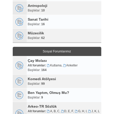
Antropoloji
Başlıklar:
10
Sanat Tarihi
Başlıklar:
16
Müzecilik
Başlıklar:
62
Sosyal Forumlarımız
Çay Molası
Alt forumlar:
Kutlama
,
Anketler
Başlıklar:
164
Komedi Atölyesi
Başlıklar:
99
Ben Yaptım, Olmuş Mu?
Başlıklar:
9
Arkeo-TR Sözlük
Alt forumlar:
A, B, C
,
D, E, F
,
G, H, I
,
J, K, L