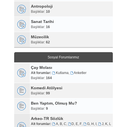
Antropoloji
Başlıklar:
10
Sanat Tarihi
Başlıklar:
16
Müzecilik
Başlıklar:
62
Sosyal Forumlarımız
Çay Molası
Alt forumlar:
Kutlama
,
Anketler
Başlıklar:
164
Komedi Atölyesi
Başlıklar:
99
Ben Yaptım, Olmuş Mu?
Başlıklar:
9
Arkeo-TR Sözlük
Alt forumlar:
A, B, C
,
D, E, F
,
G, H, I
,
J, K, L