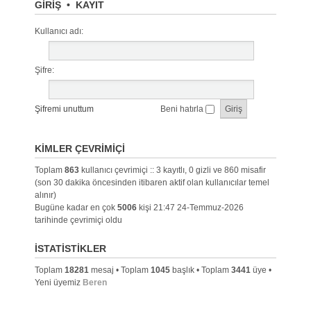
GIRIŞ
•
KAYIT
Kullanıcı adı:
Şifre:
Şifremi unuttum
Beni hatırla
KIMLER ÇEVRIMIÇI
Toplam
863
kullanıcı çevrimiçi :: 3 kayıtlı, 0 gizli ve 860 misafir
(son 30 dakika öncesinden itibaren aktif olan kullanıcılar temel
alınır)
Bugüne kadar en çok
5006
kişi 21:47 24-Temmuz-2026
tarihinde çevrimiçi oldu
İSTATISTIKLER
Toplam
18281
mesaj • Toplam
1045
başlık • Toplam
3441
üye •
Yeni üyemiz
Beren