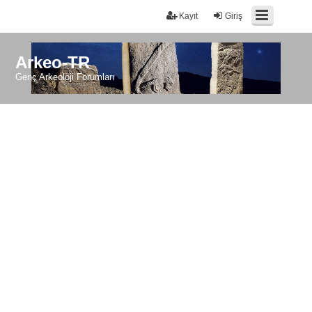
Kayıt
Giriş
Arkeo-TR
Genç Arkeoloji Forumları