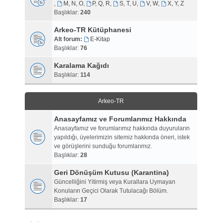
,
M, N, O
,
P, Q, R
,
S, T, U
,
V, W
,
X, Y, Z
Başlıklar:
240
Arkeo-TR Kütüphanesi
Alt forum:
E-Kitap
Başlıklar:
76
Karalama Kağıdı
Başlıklar:
114
Arkeo-TR
Anasayfamız ve Forumlarımız Hakkında
Anasayfamız ve forumlarımız hakkında duyuruların
yapıldığı, üyelerimizin sitemiz hakkında öneri, istek
ve görüşlerini sunduğu forumlarımız.
Başlıklar:
28
Geri Dönüşüm Kutusu (Karantina)
Güncelliğini Yitirmiş veya Kurallara Uymayan
Konuların Geçici Olarak Tutulacağı Bölüm.
Başlıklar:
17