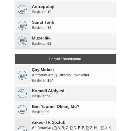
Antropoloji
Başlıklar:
10
Sanat Tarihi
Başlıklar:
16
Müzecilik
Başlıklar:
62
Sosyal Forumlarımız
Çay Molası
Alt forumlar:
Kutlama
,
Anketler
Başlıklar:
164
Komedi Atölyesi
Başlıklar:
99
Ben Yaptım, Olmuş Mu?
Başlıklar:
9
Arkeo-TR Sözlük
Alt forumlar:
A, B, C
,
D, E, F
,
G, H, I
,
J, K, L