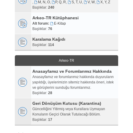
,
M, N, O
,
P, Q, R
,
S, T, U
,
V, W
,
X, Y, Z
Başlıklar:
240
Arkeo-TR Kütüphanesi
Alt forum:
E-Kitap
Başlıklar:
76
Karalama Kağıdı
Başlıklar:
114
Arkeo-TR
Anasayfamız ve Forumlarımız Hakkında
Anasayfamız ve forumlarımız hakkında duyuruların
yapıldığı, üyelerimizin sitemiz hakkında öneri, istek
ve görüşlerini sunduğu forumlarımız.
Başlıklar:
28
Geri Dönüşüm Kutusu (Karantina)
Güncelliğini Yitirmiş veya Kurallara Uymayan
Konuların Geçici Olarak Tutulacağı Bölüm.
Başlıklar:
17