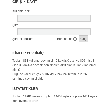
GIRIŞ
•
KAYIT
Kullanıcı adı:
Şifre:
Şifremi unuttum
Beni hatırla
KIMLER ÇEVRIMIÇI
Toplam
831
kullanıcı çevrimiçi :: 5 kayıtlı, 0 gizli ve 826 misafir
(son 30 dakika öncesinden itibaren aktif olan kullanıcılar temel
alınır)
Bugüne kadar en çok
5006
kişi 21:47 24-Temmuz-2026
tarihinde çevrimiçi oldu
İSTATISTIKLER
Toplam
18281
mesaj • Toplam
1045
başlık • Toplam
3441
üye •
Yeni üyemiz
Beren