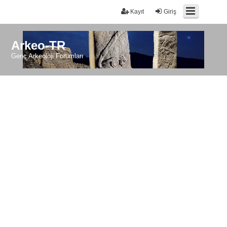
Kayıt
Giriş
Arkeo-TR
Genç Arkeoloji Forumları