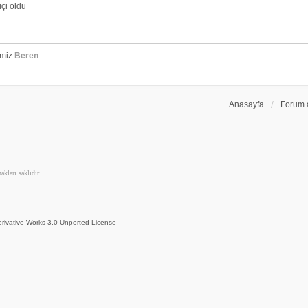
çi oldu
emiz
Beren
Anasayfa
Forum 
kları saklıdır.
rivative Works 3.0 Unported License