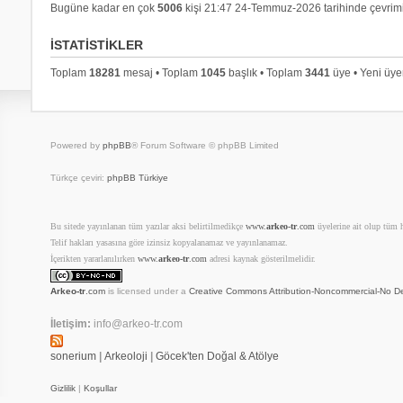
Bugüne kadar en çok
5006
kişi 21:47 24-Temmuz-2026 tarihinde çevrimi
İSTATISTIKLER
Toplam
18281
mesaj • Toplam
1045
başlık • Toplam
3441
üye • Yeni üy
Powered by
phpBB
® Forum Software © phpBB Limited
Türkçe çeviri:
phpBB Türkiye
Bu sitede yayınlanan tüm yazılar aksi belirtilmedikçe
www.
arkeo-tr
.com
üyelerine ait olup tüm ha
Telif hakları yasasına göre izinsiz kopyalanamaz ve yayınlanamaz.
İçerikten yararlanılırken
www.
arkeo-tr
.com
adresi kaynak gösterilmelidir.
Arkeo-tr
.com
is licensed under a
Creative Commons Attribution-Noncommercial-No De
İletişim:
info@arkeo-tr.com
sonerium
|
Arkeoloji
|
Göcek'ten Doğal & Atölye
Gizlilik
|
Koşullar