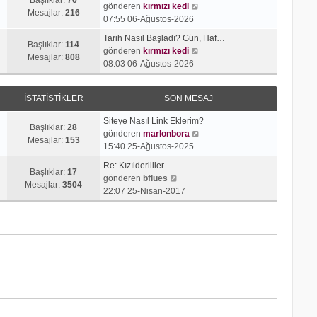
j
t
S
gönderen
kırmızı kedi
r
e
Mesajlar:
216
ı
ü
o
07:55 06-Ağustos-2026
ü
s
g
l
n
n
a
Tarih Nasıl Başladı? Gün, Haf…
ö
e
m
Başlıklar:
114
t
S
j
gönderen
kırmızı kedi
r
e
Mesajlar:
808
ü
o
ı
08:03 06-Ağustos-2026
ü
s
l
n
g
n
a
e
m
ö
t
j
İSTATISTIKLER
SON MESAJ
e
r
ü
ı
s
ü
l
g
Siteye Nasıl Link Eklerim?
a
n
Başlıklar:
28
e
ö
S
gönderen
marlonbora
j
t
Mesajlar:
153
r
o
15:40 25-Ağustos-2025
ı
ü
ü
n
g
l
Re: Kızılderililer
n
m
Başlıklar:
17
S
ö
e
gönderen
bflues
t
e
Mesajlar:
3504
o
r
22:07 25-Nisan-2017
ü
s
n
ü
l
a
m
n
e
j
e
t
ı
s
ü
g
a
l
ö
j
e
r
ı
ü
g
n
ö
t