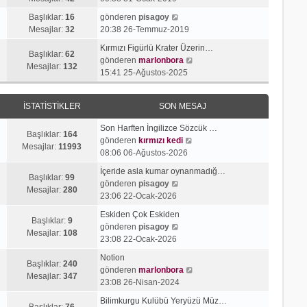
g
e
j
n
S
ö
s
Başlıklar:
16
gönderen
pisagoy
ı
m
o
r
a
Mesajlar:
32
20:38 26-Temmuz-2019
g
e
n
ü
j
ö
s
Kırmızı Figürlü Krater Üzerin…
m
n
ı
Başlıklar:
62
r
a
S
gönderen
marlonbora
e
t
g
Mesajlar:
132
ü
j
o
15:41 25-Ağustos-2025
s
ü
ö
n
ı
n
a
l
r
t
g
m
j
e
ü
İSTATISTIKLER
SON MESAJ
ü
ö
e
ı
n
l
r
s
g
t
Son Harften İngilizce Sözcük …
e
ü
a
Başlıklar:
164
ö
ü
S
gönderen
kırmızı kedi
n
j
Mesajlar:
11993
r
l
o
08:06 06-Ağustos-2026
t
ı
ü
e
n
ü
g
İçeride asla kumar oynanmadığ…
n
m
Başlıklar:
99
l
S
ö
gönderen
pisagoy
t
e
Mesajlar:
280
e
o
r
23:06 22-Ocak-2026
ü
s
n
ü
l
a
Eskiden Çok Eskiden
m
n
Başlıklar:
9
e
S
j
gönderen
pisagoy
e
t
Mesajlar:
108
o
ı
23:08 22-Ocak-2026
s
ü
n
g
a
l
Notion
m
ö
Başlıklar:
240
j
e
S
gönderen
marlonbora
e
r
Mesajlar:
347
ı
o
23:08 26-Nisan-2024
s
ü
g
n
a
n
Bilimkurgu Kulübü Yeryüzü Müz…
ö
m
Başlıklar:
76