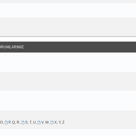
ORUMLARIMIZ
 O
,
P, Q, R
,
S, T, U
,
V, W
,
X, Y, Z