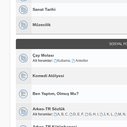
Sanat Tarihi
Müzecilik
SOSYAL F
Çay Molası
Alt forumlar:
Kutlama
,
Anketler
Komedi Atölyesi
Ben Yaptım, Olmuş Mu?
Arkeo-TR Sözlük
Alt forumlar:
A, B, C
,
D, E, F
,
G, H, I
,
J, K, L
,
M, N,
Arkeo-TR Kütüphanesi