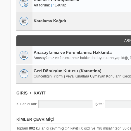
Alt forum:
E-Kitap
Karalama Kağıdı
ARK
Anasayfamız ve Forumlarımız Hakkında
Anasayfamız ve forumlarımız hakkında duyuruların yapıldığı, ü
Geri Dönüşüm Kutusu (Karantina)
Güncelliğini Yitirmiş veya Kurallara Uymayan Konuların Geçi
GIRIŞ
•
KAYIT
Kullanıcı adı:
Şifre:
KIMLER ÇEVRIMIÇI
Toplam
802
kullanıcı çevrimiçi :: 4 kayıtlı, 0 gizli ve 798 misafir (son 30 