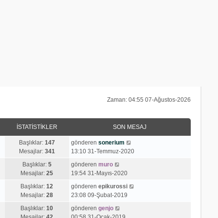
Zaman: 04:55 07-Ağustos-2026
İSTATISTIKLER
SON MESAJ
S
Başlıklar:
147
gönderen
sonerium
o
Mesajlar:
341
13:10 31-Temmuz-2020
n
S
Başlıklar:
5
gönderen
muro
m
o
Mesajlar:
25
19:54 31-Mayıs-2020
e
n
s
S
Başlıklar:
12
gönderen
epikurossi
m
a
o
Mesajlar:
28
23:08 09-Şubat-2019
e
j
n
s
S
Başlıklar:
10
gönderen
genjo
ı
m
a
o
Mesajlar:
42
00:58 31-Ocak-2019