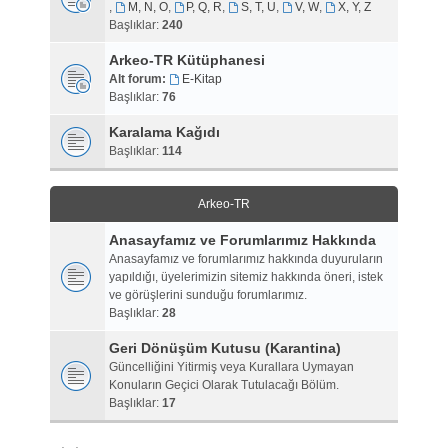
,
M, N, O
,
P, Q, R
,
S, T, U
,
V, W
,
X, Y, Z
Başlıklar:
240
Arkeo-TR Kütüphanesi
Alt forum:
E-Kitap
Başlıklar:
76
Karalama Kağıdı
Başlıklar:
114
Arkeo-TR
Anasayfamız ve Forumlarımız Hakkında
Anasayfamız ve forumlarımız hakkında duyuruların
yapıldığı, üyelerimizin sitemiz hakkında öneri, istek
ve görüşlerini sunduğu forumlarımız.
Başlıklar:
28
Geri Dönüşüm Kutusu (Karantina)
Güncelliğini Yitirmiş veya Kurallara Uymayan
Konuların Geçici Olarak Tutulacağı Bölüm.
Başlıklar:
17