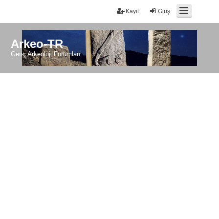
Kayıt
Giriş
Arkeo-TR
Genç Arkeoloji Forumları