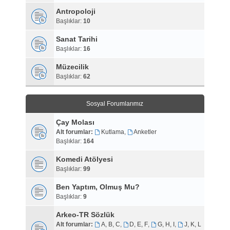
Antropoloji
Başlıklar:
10
Sanat Tarihi
Başlıklar:
16
Müzecilik
Başlıklar:
62
Sosyal Forumlarımız
Çay Molası
Alt forumlar:
Kutlama
,
Anketler
Başlıklar:
164
Komedi Atölyesi
Başlıklar:
99
Ben Yaptım, Olmuş Mu?
Başlıklar:
9
Arkeo-TR Sözlük
Alt forumlar:
A, B, C
,
D, E, F
,
G, H, I
,
J, K, L