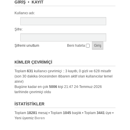
GIRIŞ
•
KAYIT
Kullanıcı adı:
Şifre:
Şifremi unuttum
Beni hatırla
KIMLER ÇEVRIMIÇI
Toplam
631
kullanıcı çevrimiçi :: 3 kayıtlı, 0 gizli ve 628 misafir
(son 30 dakika öncesinden itibaren aktif olan kullanıcılar temel
alınır)
Bugüne kadar en çok
5006
kişi 21:47 24-Temmuz-2026
tarihinde çevrimiçi oldu
İSTATISTIKLER
Toplam
18281
mesaj • Toplam
1045
başlık • Toplam
3441
üye •
Yeni üyemiz
Beren