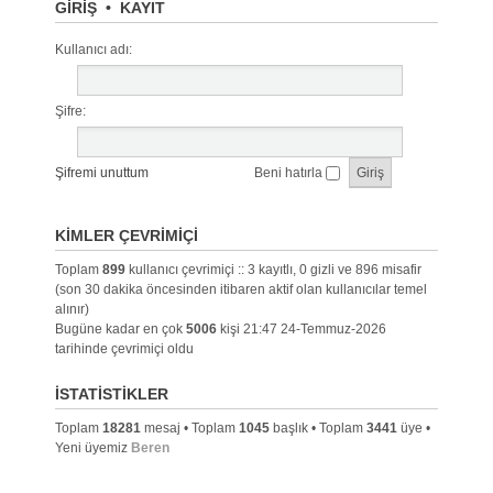
GIRIŞ
•
KAYIT
Kullanıcı adı:
Şifre:
Şifremi unuttum
Beni hatırla
KIMLER ÇEVRIMIÇI
Toplam
899
kullanıcı çevrimiçi :: 3 kayıtlı, 0 gizli ve 896 misafir
(son 30 dakika öncesinden itibaren aktif olan kullanıcılar temel
alınır)
Bugüne kadar en çok
5006
kişi 21:47 24-Temmuz-2026
tarihinde çevrimiçi oldu
İSTATISTIKLER
Toplam
18281
mesaj • Toplam
1045
başlık • Toplam
3441
üye •
Yeni üyemiz
Beren