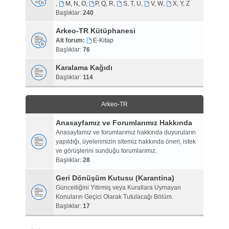
,
M, N, O
,
P, Q, R
,
S, T, U
,
V, W
,
X, Y, Z
Başlıklar:
240
Arkeo-TR Kütüphanesi
Alt forum:
E-Kitap
Başlıklar:
76
Karalama Kağıdı
Başlıklar:
114
Arkeo-TR
Anasayfamız ve Forumlarımız Hakkında
Anasayfamız ve forumlarımız hakkında duyuruların
yapıldığı, üyelerimizin sitemiz hakkında öneri, istek
ve görüşlerini sunduğu forumlarımız.
Başlıklar:
28
Geri Dönüşüm Kutusu (Karantina)
Güncelliğini Yitirmiş veya Kurallara Uymayan
Konuların Geçici Olarak Tutulacağı Bölüm.
Başlıklar:
17