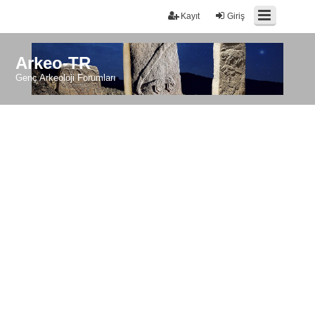
Kayıt
Giriş
Arkeo-TR
Genç Arkeoloji Forumları