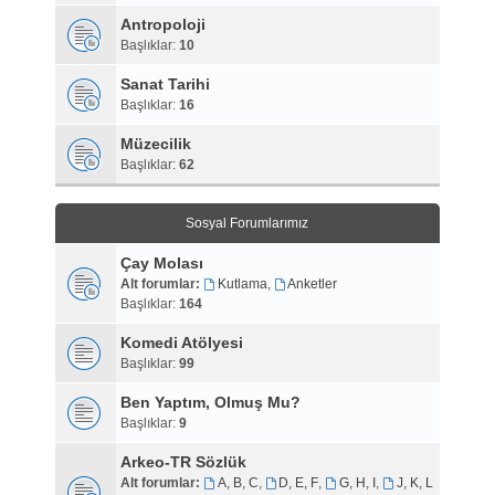
Antropoloji
Başlıklar:
10
Sanat Tarihi
Başlıklar:
16
Müzecilik
Başlıklar:
62
Sosyal Forumlarımız
Çay Molası
Alt forumlar:
Kutlama
,
Anketler
Başlıklar:
164
Komedi Atölyesi
Başlıklar:
99
Ben Yaptım, Olmuş Mu?
Başlıklar:
9
Arkeo-TR Sözlük
Alt forumlar:
A, B, C
,
D, E, F
,
G, H, I
,
J, K, L