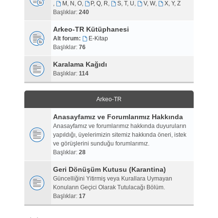
,
M, N, O
,
P, Q, R
,
S, T, U
,
V, W
,
X, Y, Z
Başlıklar:
240
Arkeo-TR Kütüphanesi
Alt forum:
E-Kitap
Başlıklar:
76
Karalama Kağıdı
Başlıklar:
114
Arkeo-TR
Anasayfamız ve Forumlarımız Hakkında
Anasayfamız ve forumlarımız hakkında duyuruların
yapıldığı, üyelerimizin sitemiz hakkında öneri, istek
ve görüşlerini sunduğu forumlarımız.
Başlıklar:
28
Geri Dönüşüm Kutusu (Karantina)
Güncelliğini Yitirmiş veya Kurallara Uymayan
Konuların Geçici Olarak Tutulacağı Bölüm.
Başlıklar:
17