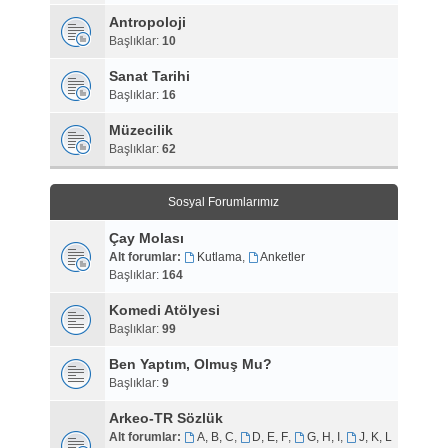
Antropoloji
Başlıklar:
10
Sanat Tarihi
Başlıklar:
16
Müzecilik
Başlıklar:
62
Sosyal Forumlarımız
Çay Molası
Alt forumlar:
Kutlama
,
Anketler
Başlıklar:
164
Komedi Atölyesi
Başlıklar:
99
Ben Yaptım, Olmuş Mu?
Başlıklar:
9
Arkeo-TR Sözlük
Alt forumlar:
A, B, C
,
D, E, F
,
G, H, I
,
J, K, L