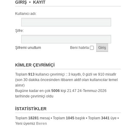
GIRIŞ
•
KAYIT
Kullanıcı adı:
Şifre:
Şifremi unuttum
Beni hatırla
KIMLER ÇEVRIMIÇI
Toplam
913
kullanıcı çevrimiçi :: 3 kayıtlı, 0 gizli ve 910 misafir
(son 30 dakika öncesinden itibaren aktif olan kullanıcılar temel
alınır)
Bugüne kadar en çok
5006
kişi 21:47 24-Temmuz-2026
tarihinde çevrimiçi oldu
İSTATISTIKLER
Toplam
18281
mesaj • Toplam
1045
başlık • Toplam
3441
üye •
Yeni üyemiz
Beren