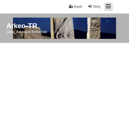
Kayıt
Giriş
Arkeo-TR
Genç Arkeoloji Forumları