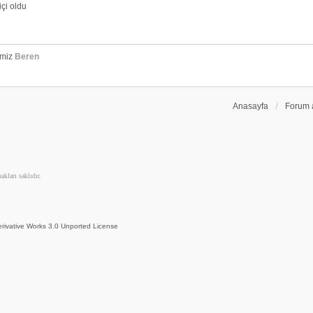
çi oldu
emiz
Beren
Anasayfa
Forum 
kları saklıdır.
rivative Works 3.0 Unported License