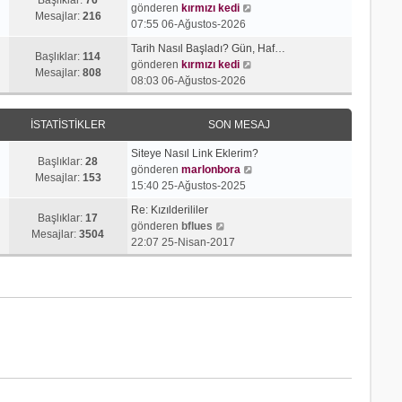
j
t
S
gönderen
kırmızı kedi
r
e
Mesajlar:
216
ı
ü
o
07:55 06-Ağustos-2026
ü
s
g
l
n
n
a
Tarih Nasıl Başladı? Gün, Haf…
ö
e
m
Başlıklar:
114
t
S
j
gönderen
kırmızı kedi
r
e
Mesajlar:
808
ü
o
ı
08:03 06-Ağustos-2026
ü
s
l
n
g
n
a
e
m
ö
t
j
İSTATISTIKLER
SON MESAJ
e
r
ü
ı
s
ü
l
g
Siteye Nasıl Link Eklerim?
a
n
Başlıklar:
28
e
ö
S
gönderen
marlonbora
j
t
Mesajlar:
153
r
o
15:40 25-Ağustos-2025
ı
ü
ü
n
g
l
Re: Kızılderililer
n
m
Başlıklar:
17
S
ö
e
gönderen
bflues
t
e
Mesajlar:
3504
o
r
22:07 25-Nisan-2017
ü
s
n
ü
l
a
m
n
e
j
e
t
ı
s
ü
g
a
l
ö
j
e
r
ı
ü
g
n
ö
t