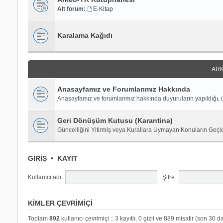
Alt forum:
E-Kitap
Karalama Kağıdı
ARK
Anasayfamız ve Forumlarımız Hakkında
Anasayfamız ve forumlarımız hakkında duyuruların yapıldığı, ü
Geri Dönüşüm Kutusu (Karantina)
Güncelliğini Yitirmiş veya Kurallara Uymayan Konuların Geçi
GIRIŞ
•
KAYIT
Kullanıcı adı:
Şifre:
KIMLER ÇEVRIMIÇI
Toplam
892
kullanıcı çevrimiçi :: 3 kayıtlı, 0 gizli ve 889 misafir (son 30 