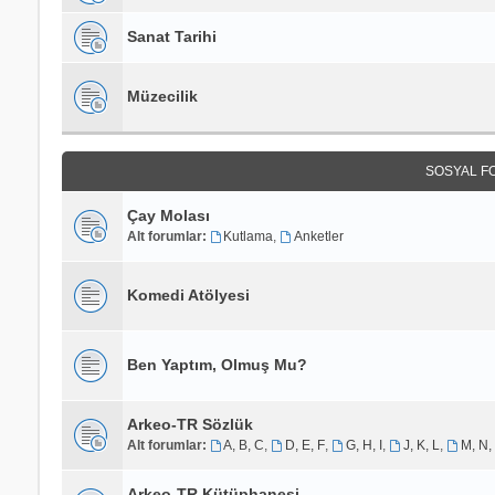
Sanat Tarihi
Müzecilik
SOSYAL F
Çay Molası
Alt forumlar:
Kutlama
,
Anketler
Komedi Atölyesi
Ben Yaptım, Olmuş Mu?
Arkeo-TR Sözlük
Alt forumlar:
A, B, C
,
D, E, F
,
G, H, I
,
J, K, L
,
M, N,
Arkeo-TR Kütüphanesi