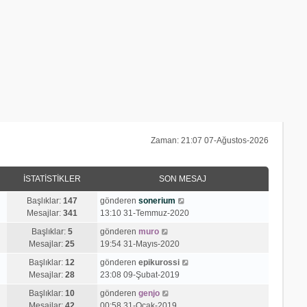
Zaman: 21:07 07-Ağustos-2026
İSTATISTIKLER
SON MESAJ
S
Başlıklar:
147
gönderen
sonerium
o
Mesajlar:
341
13:10 31-Temmuz-2020
n
S
Başlıklar:
5
gönderen
muro
m
o
Mesajlar:
25
19:54 31-Mayıs-2020
e
n
s
S
Başlıklar:
12
gönderen
epikurossi
m
a
o
Mesajlar:
28
23:08 09-Şubat-2019
e
j
n
s
S
Başlıklar:
10
gönderen
genjo
ı
m
a
o
Mesajlar:
42
00:58 31-Ocak-2019