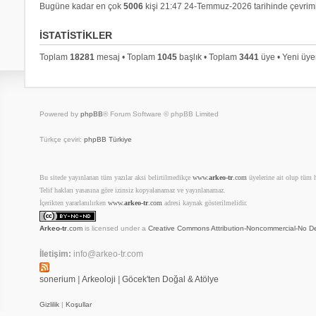
Bugüne kadar en çok
5006
kişi 21:47 24-Temmuz-2026 tarihinde çevrimi
İSTATISTIKLER
Toplam
18281
mesaj • Toplam
1045
başlık • Toplam
3441
üye • Yeni üy
Powered by
phpBB
® Forum Software © phpBB Limited
Türkçe çeviri:
phpBB Türkiye
Bu sitede yayınlanan tüm yazılar aksi belirtilmedikçe
www.
arkeo-tr
.com
üyelerine ait olup tüm ha
Telif hakları yasasına göre izinsiz kopyalanamaz ve yayınlanamaz.
İçerikten yararlanılırken
www.
arkeo-tr
.com
adresi kaynak gösterilmelidir.
Arkeo-tr
.com
is licensed under a
Creative Commons Attribution-Noncommercial-No De
İletişim:
info@arkeo-tr.com
sonerium
|
Arkeoloji
|
Göcek'ten Doğal & Atölye
Gizlilik
|
Koşullar