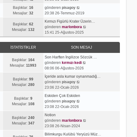
g
e
j
n
S
ö
s
Başlıklar:
16
gönderen
pisagoy
ı
m
o
r
a
Mesajlar:
32
20:38 26-Temmuz-2019
g
e
n
ü
j
ö
s
Kırmızı Figürlü Krater Üzerin…
m
n
ı
Başlıklar:
62
r
a
S
gönderen
marlonbora
e
t
g
Mesajlar:
132
ü
j
o
15:41 25-Ağustos-2025
s
ü
ö
n
ı
n
a
l
r
t
g
m
j
e
ü
İSTATISTIKLER
SON MESAJ
ü
ö
e
ı
n
l
r
s
g
t
Son Harften İngilizce Sözcük …
e
ü
a
Başlıklar:
164
ö
ü
S
gönderen
kırmızı kedi
n
j
Mesajlar:
11993
r
l
o
08:06 06-Ağustos-2026
t
ı
ü
e
n
ü
g
İçeride asla kumar oynanmadığ…
n
m
Başlıklar:
99
l
S
ö
gönderen
pisagoy
t
e
Mesajlar:
280
e
o
r
23:06 22-Ocak-2026
ü
s
n
ü
l
a
Eskiden Çok Eskiden
m
n
Başlıklar:
9
e
S
j
gönderen
pisagoy
e
t
Mesajlar:
108
o
ı
23:08 22-Ocak-2026
s
ü
n
g
a
l
Notion
m
ö
Başlıklar:
240
j
e
S
gönderen
marlonbora
e
r
Mesajlar:
347
ı
o
23:08 26-Nisan-2024
s
ü
g
n
a
n
Bilimkurgu Kulübü Yeryüzü Müz…
ö
m
Başlıklar:
76