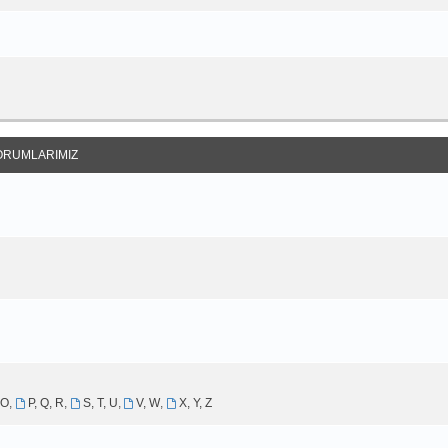
ORUMLARIMIZ
 O
,
P, Q, R
,
S, T, U
,
V, W
,
X, Y, Z