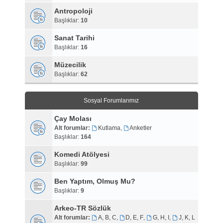
Antropoloji
Başlıklar:
10
Sanat Tarihi
Başlıklar:
16
Müzecilik
Başlıklar:
62
Sosyal Forumlarımız
Çay Molası
Alt forumlar:
Kutlama
,
Anketler
Başlıklar:
164
Komedi Atölyesi
Başlıklar:
99
Ben Yaptım, Olmuş Mu?
Başlıklar:
9
Arkeo-TR Sözlük
Alt forumlar:
A, B, C
,
D, E, F
,
G, H, I
,
J, K, L