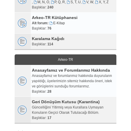
,
M, N, O
,
P, Q, R
,
S, T, U
,
V, W
,
X, Y, Z
Başlıklar:
240
Arkeo-TR Kütüphanesi
Alt forum:
E-Kitap
Başlıklar:
76
Karalama Kağıdı
Başlıklar:
114
Arkeo-TR
Anasayfamız ve Forumlarımız Hakkında
Anasayfamız ve forumlarımız hakkında duyuruların
yapıldığı, üyelerimizin sitemiz hakkında öneri, istek
ve görüşlerini sunduğu forumlarımız.
Başlıklar:
28
Geri Dönüşüm Kutusu (Karantina)
Güncelliğini Yitirmiş veya Kurallara Uymayan
Konuların Geçici Olarak Tutulacağı Bölüm.
Başlıklar:
17