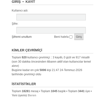
GIRIŞ
•
KAYIT
Kullanıcı adı:
Şifre:
Şifremi unuttum
Beni hatırla
KIMLER ÇEVRIMIÇI
Toplam
920
kullanıcı çevrimiçi :: 3 kayıtlı, 0 gizli ve 917 misafir
(son 30 dakika öncesinden itibaren aktif olan kullanıcılar temel
alınır)
Bugüne kadar en çok
5006
kişi 21:47 24-Temmuz-2026
tarihinde çevrimiçi oldu
İSTATISTIKLER
Toplam
18281
mesaj • Toplam
1045
başlık • Toplam
3441
üye •
Yeni üyemiz
Beren