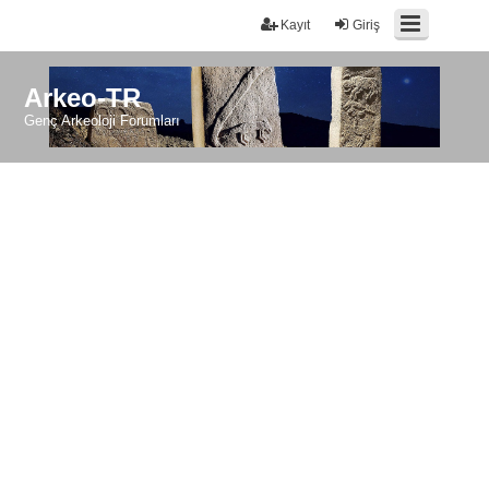
Kayıt
Giriş
Arkeo-TR
Genç Arkeoloji Forumları