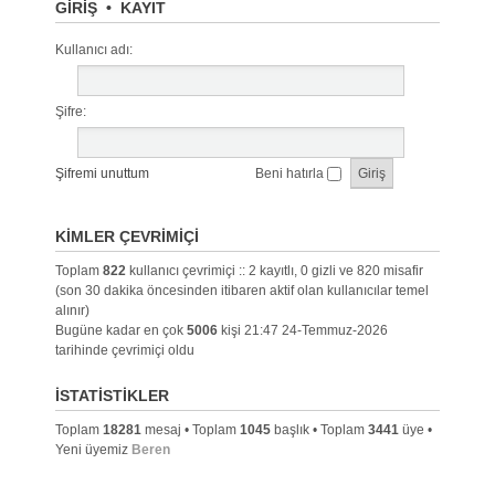
GIRIŞ
•
KAYIT
Kullanıcı adı:
Şifre:
Şifremi unuttum
Beni hatırla
KIMLER ÇEVRIMIÇI
Toplam
822
kullanıcı çevrimiçi :: 2 kayıtlı, 0 gizli ve 820 misafir
(son 30 dakika öncesinden itibaren aktif olan kullanıcılar temel
alınır)
Bugüne kadar en çok
5006
kişi 21:47 24-Temmuz-2026
tarihinde çevrimiçi oldu
İSTATISTIKLER
Toplam
18281
mesaj • Toplam
1045
başlık • Toplam
3441
üye •
Yeni üyemiz
Beren