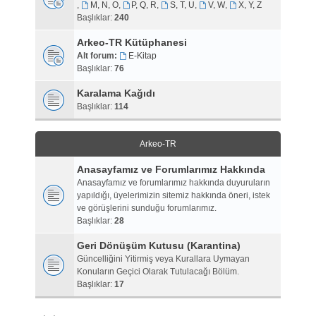
,
M, N, O
,
P, Q, R
,
S, T, U
,
V, W
,
X, Y, Z
Başlıklar:
240
Arkeo-TR Kütüphanesi
Alt forum:
E-Kitap
Başlıklar:
76
Karalama Kağıdı
Başlıklar:
114
Arkeo-TR
Anasayfamız ve Forumlarımız Hakkında
Anasayfamız ve forumlarımız hakkında duyuruların
yapıldığı, üyelerimizin sitemiz hakkında öneri, istek
ve görüşlerini sunduğu forumlarımız.
Başlıklar:
28
Geri Dönüşüm Kutusu (Karantina)
Güncelliğini Yitirmiş veya Kurallara Uymayan
Konuların Geçici Olarak Tutulacağı Bölüm.
Başlıklar:
17