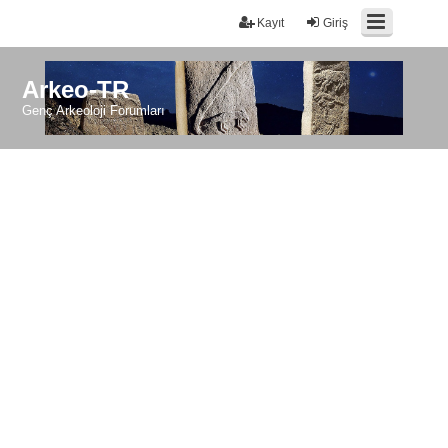
Kayıt
Giriş
Arkeo-TR
Genç Arkeoloji Forumları