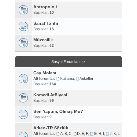
Antropoloji
Başlıklar:
10
Sanat Tarihi
Başlıklar:
16
Müzecilik
Başlıklar:
62
Sosyal Forumlarımız
Çay Molası
Alt forumlar:
Kutlama
,
Anketler
Başlıklar:
164
Komedi Atölyesi
Başlıklar:
99
Ben Yaptım, Olmuş Mu?
Başlıklar:
9
Arkeo-TR Sözlük
Alt forumlar:
A, B, C
,
D, E, F
,
G, H, I
,
J, K, L