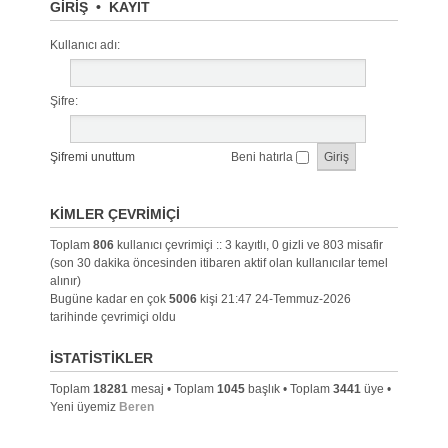
GIRIŞ
•
KAYIT
Kullanıcı adı:
Şifre:
Şifremi unuttum
Beni hatırla
KIMLER ÇEVRIMIÇI
Toplam
806
kullanıcı çevrimiçi :: 3 kayıtlı, 0 gizli ve 803 misafir
(son 30 dakika öncesinden itibaren aktif olan kullanıcılar temel
alınır)
Bugüne kadar en çok
5006
kişi 21:47 24-Temmuz-2026
tarihinde çevrimiçi oldu
İSTATISTIKLER
Toplam
18281
mesaj • Toplam
1045
başlık • Toplam
3441
üye •
Yeni üyemiz
Beren