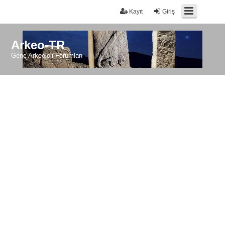
Kayıt
Giriş
Arkeo-TR
Genç Arkeoloji Forumları