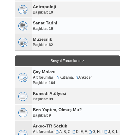
Antropoloji
Başlıklar:
10
Sanat Tarihi
Başlıklar:
16
Müzecilik
Başlıklar:
62
Sosyal Forumlarımız
Çay Molası
Alt forumlar:
Kutlama
,
Anketler
Başlıklar:
164
Komedi Atölyesi
Başlıklar:
99
Ben Yaptım, Olmuş Mu?
Başlıklar:
9
Arkeo-TR Sözlük
Alt forumlar:
A, B, C
,
D, E, F
,
G, H, I
,
J, K, L