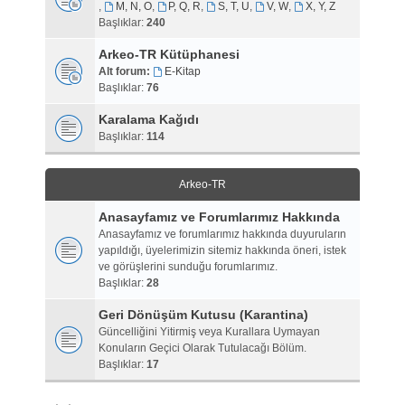
,
M, N, O
,
P, Q, R
,
S, T, U
,
V, W
,
X, Y, Z
Başlıklar:
240
Arkeo-TR Kütüphanesi
Alt forum:
E-Kitap
Başlıklar:
76
Karalama Kağıdı
Başlıklar:
114
Arkeo-TR
Anasayfamız ve Forumlarımız Hakkında
Anasayfamız ve forumlarımız hakkında duyuruların
yapıldığı, üyelerimizin sitemiz hakkında öneri, istek
ve görüşlerini sunduğu forumlarımız.
Başlıklar:
28
Geri Dönüşüm Kutusu (Karantina)
Güncelliğini Yitirmiş veya Kurallara Uymayan
Konuların Geçici Olarak Tutulacağı Bölüm.
Başlıklar:
17