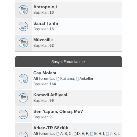
Antropoloji
Başlıklar:
10
Sanat Tarihi
Başlıklar:
16
Müzecilik
Başlıklar:
62
Sosyal Forumlarımız
Çay Molası
Alt forumlar:
Kutlama
,
Anketler
Başlıklar:
164
Komedi Atölyesi
Başlıklar:
99
Ben Yaptım, Olmuş Mu?
Başlıklar:
9
Arkeo-TR Sözlük
Alt forumlar:
A, B, C
,
D, E, F
,
G, H, I
,
J, K, L