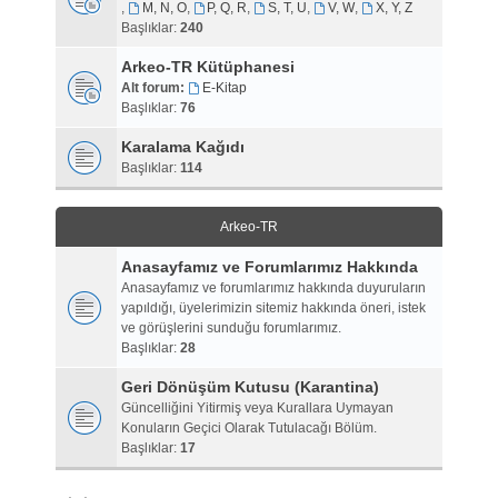
,
M, N, O
,
P, Q, R
,
S, T, U
,
V, W
,
X, Y, Z
Başlıklar:
240
Arkeo-TR Kütüphanesi
Alt forum:
E-Kitap
Başlıklar:
76
Karalama Kağıdı
Başlıklar:
114
Arkeo-TR
Anasayfamız ve Forumlarımız Hakkında
Anasayfamız ve forumlarımız hakkında duyuruların
yapıldığı, üyelerimizin sitemiz hakkında öneri, istek
ve görüşlerini sunduğu forumlarımız.
Başlıklar:
28
Geri Dönüşüm Kutusu (Karantina)
Güncelliğini Yitirmiş veya Kurallara Uymayan
Konuların Geçici Olarak Tutulacağı Bölüm.
Başlıklar:
17