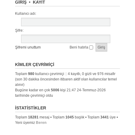
GIRIŞ
•
KAYIT
Kullanıcı adı:
Şifre:
Şifremi unuttum
Beni hatırla
KIMLER ÇEVRIMIÇI
Toplam
980
kullanıcı çevrimiçi :: 4 kayıtlı, 0 gizli ve 976 misafir
(son 30 dakika öncesinden itibaren aktif olan kullanıcılar temel
alınır)
Bugüne kadar en çok
5006
kişi 21:47 24-Temmuz-2026
tarihinde çevrimiçi oldu
İSTATISTIKLER
Toplam
18281
mesaj • Toplam
1045
başlık • Toplam
3441
üye •
Yeni üyemiz
Beren