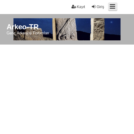
Kayıt
Giriş
Arkeo-TR
Genç Arkeoloji Forumları