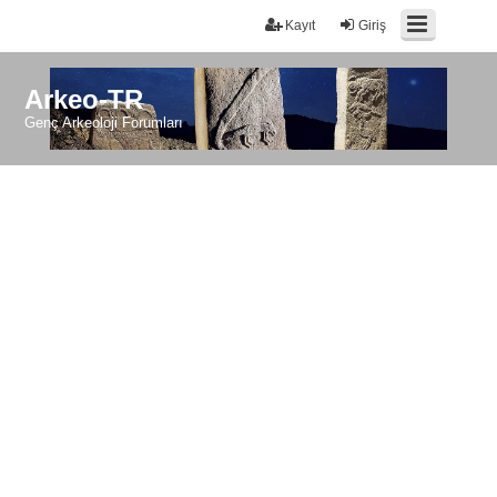
Kayıt
Giriş
Arkeo-TR
Genç Arkeoloji Forumları