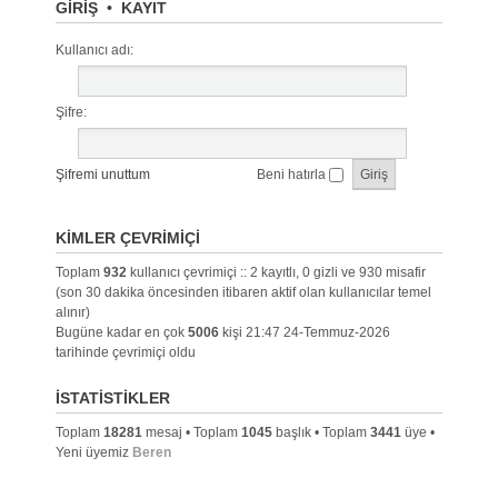
GIRIŞ
•
KAYIT
Kullanıcı adı:
Şifre:
Şifremi unuttum
Beni hatırla
KIMLER ÇEVRIMIÇI
Toplam
932
kullanıcı çevrimiçi :: 2 kayıtlı, 0 gizli ve 930 misafir
(son 30 dakika öncesinden itibaren aktif olan kullanıcılar temel
alınır)
Bugüne kadar en çok
5006
kişi 21:47 24-Temmuz-2026
tarihinde çevrimiçi oldu
İSTATISTIKLER
Toplam
18281
mesaj • Toplam
1045
başlık • Toplam
3441
üye •
Yeni üyemiz
Beren