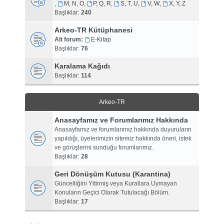
,
M, N, O
,
P, Q, R
,
S, T, U
,
V, W
,
X, Y, Z
Başlıklar:
240
Arkeo-TR Kütüphanesi
Alt forum:
E-Kitap
Başlıklar:
76
Karalama Kağıdı
Başlıklar:
114
Arkeo-TR
Anasayfamız ve Forumlarımız Hakkında
Anasayfamız ve forumlarımız hakkında duyuruların
yapıldığı, üyelerimizin sitemiz hakkında öneri, istek
ve görüşlerini sunduğu forumlarımız.
Başlıklar:
28
Geri Dönüşüm Kutusu (Karantina)
Güncelliğini Yitirmiş veya Kurallara Uymayan
Konuların Geçici Olarak Tutulacağı Bölüm.
Başlıklar:
17