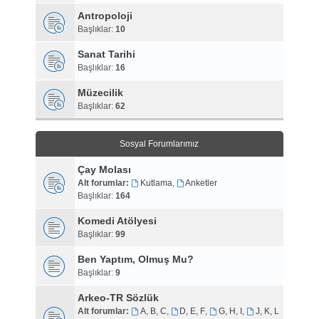
Antropoloji
Başlıklar:
10
Sanat Tarihi
Başlıklar:
16
Müzecilik
Başlıklar:
62
Sosyal Forumlarımız
Çay Molası
Alt forumlar:
Kutlama
,
Anketler
Başlıklar:
164
Komedi Atölyesi
Başlıklar:
99
Ben Yaptım, Olmuş Mu?
Başlıklar:
9
Arkeo-TR Sözlük
Alt forumlar:
A, B, C
,
D, E, F
,
G, H, I
,
J, K, L