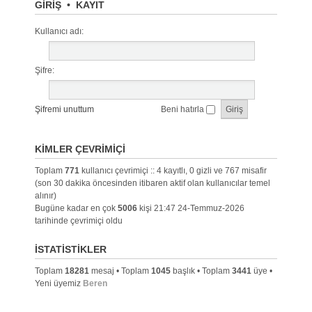
GIRIŞ
•
KAYIT
Kullanıcı adı:
Şifre:
Şifremi unuttum
Beni hatırla
KIMLER ÇEVRIMIÇI
Toplam
771
kullanıcı çevrimiçi :: 4 kayıtlı, 0 gizli ve 767 misafir
(son 30 dakika öncesinden itibaren aktif olan kullanıcılar temel
alınır)
Bugüne kadar en çok
5006
kişi 21:47 24-Temmuz-2026
tarihinde çevrimiçi oldu
İSTATISTIKLER
Toplam
18281
mesaj • Toplam
1045
başlık • Toplam
3441
üye •
Yeni üyemiz
Beren