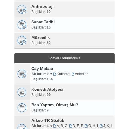
Antropoloji
Başlıklar:
10
Sanat Tarihi
Başlıklar:
16
Müzecilik
Başlıklar:
62
Sosyal Forumlarımız
Çay Molası
Alt forumlar:
Kutlama
,
Anketler
Başlıklar:
164
Komedi Atölyesi
Başlıklar:
99
Ben Yaptım, Olmuş Mu?
Başlıklar:
9
Arkeo-TR Sözlük
Alt forumlar:
A, B, C
,
D, E, F
,
G, H, I
,
J, K, L