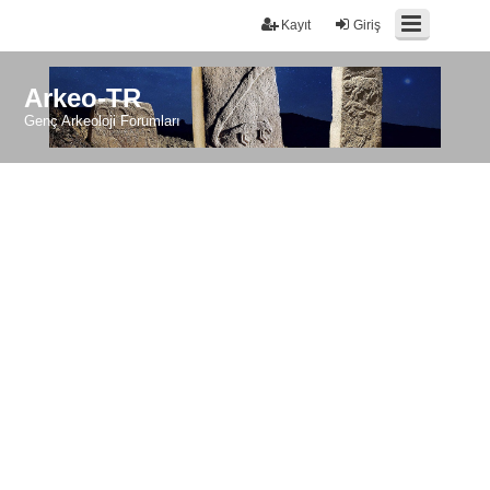
Kayıt
Giriş
Arkeo-TR
Genç Arkeoloji Forumları