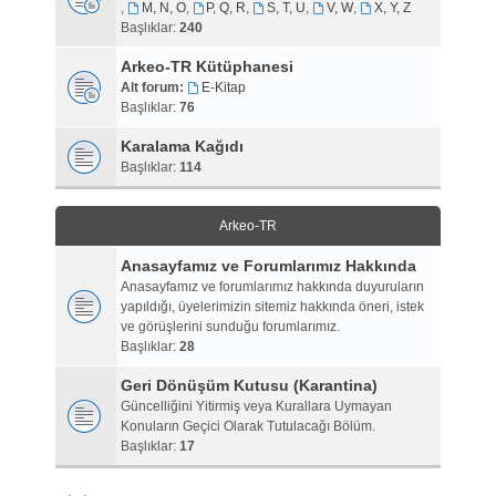
,
M, N, O
,
P, Q, R
,
S, T, U
,
V, W
,
X, Y, Z
Başlıklar:
240
Arkeo-TR Kütüphanesi
Alt forum:
E-Kitap
Başlıklar:
76
Karalama Kağıdı
Başlıklar:
114
Arkeo-TR
Anasayfamız ve Forumlarımız Hakkında
Anasayfamız ve forumlarımız hakkında duyuruların
yapıldığı, üyelerimizin sitemiz hakkında öneri, istek
ve görüşlerini sunduğu forumlarımız.
Başlıklar:
28
Geri Dönüşüm Kutusu (Karantina)
Güncelliğini Yitirmiş veya Kurallara Uymayan
Konuların Geçici Olarak Tutulacağı Bölüm.
Başlıklar:
17