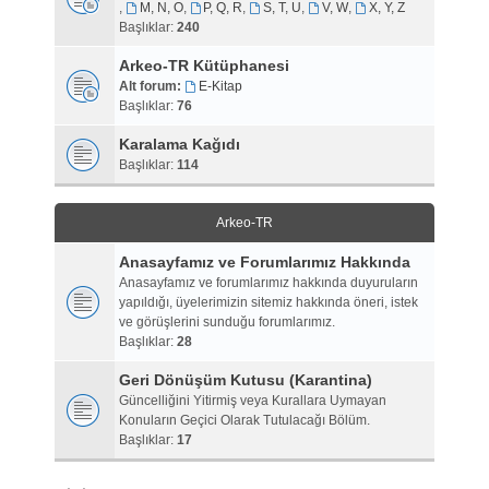
,
M, N, O
,
P, Q, R
,
S, T, U
,
V, W
,
X, Y, Z
Başlıklar:
240
Arkeo-TR Kütüphanesi
Alt forum:
E-Kitap
Başlıklar:
76
Karalama Kağıdı
Başlıklar:
114
Arkeo-TR
Anasayfamız ve Forumlarımız Hakkında
Anasayfamız ve forumlarımız hakkında duyuruların
yapıldığı, üyelerimizin sitemiz hakkında öneri, istek
ve görüşlerini sunduğu forumlarımız.
Başlıklar:
28
Geri Dönüşüm Kutusu (Karantina)
Güncelliğini Yitirmiş veya Kurallara Uymayan
Konuların Geçici Olarak Tutulacağı Bölüm.
Başlıklar:
17