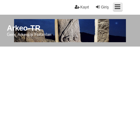
Kayıt
Giriş
Arkeo-TR
Genç Arkeoloji Forumları