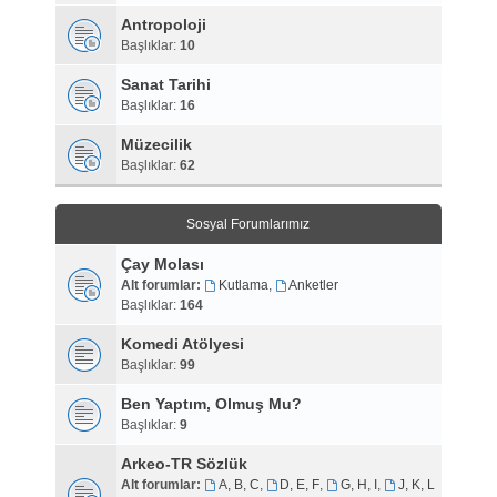
Antropoloji
Başlıklar:
10
Sanat Tarihi
Başlıklar:
16
Müzecilik
Başlıklar:
62
Sosyal Forumlarımız
Çay Molası
Alt forumlar:
Kutlama
,
Anketler
Başlıklar:
164
Komedi Atölyesi
Başlıklar:
99
Ben Yaptım, Olmuş Mu?
Başlıklar:
9
Arkeo-TR Sözlük
Alt forumlar:
A, B, C
,
D, E, F
,
G, H, I
,
J, K, L