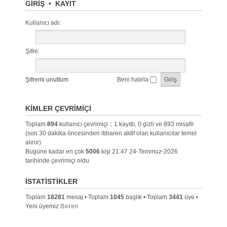
GIRIŞ
•
KAYIT
Kullanıcı adı:
Şifre:
Şifremi unuttum
Beni hatırla
KIMLER ÇEVRIMIÇI
Toplam
894
kullanıcı çevrimiçi :: 1 kayıtlı, 0 gizli ve 893 misafir
(son 30 dakika öncesinden itibaren aktif olan kullanıcılar temel
alınır)
Bugüne kadar en çok
5006
kişi 21:47 24-Temmuz-2026
tarihinde çevrimiçi oldu
İSTATISTIKLER
Toplam
18281
mesaj • Toplam
1045
başlık • Toplam
3441
üye •
Yeni üyemiz
Beren