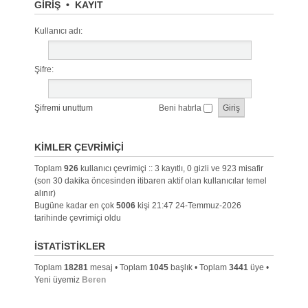
GIRIŞ
•
KAYIT
Kullanıcı adı:
Şifre:
Şifremi unuttum
Beni hatırla
KIMLER ÇEVRIMIÇI
Toplam
926
kullanıcı çevrimiçi :: 3 kayıtlı, 0 gizli ve 923 misafir
(son 30 dakika öncesinden itibaren aktif olan kullanıcılar temel
alınır)
Bugüne kadar en çok
5006
kişi 21:47 24-Temmuz-2026
tarihinde çevrimiçi oldu
İSTATISTIKLER
Toplam
18281
mesaj • Toplam
1045
başlık • Toplam
3441
üye •
Yeni üyemiz
Beren