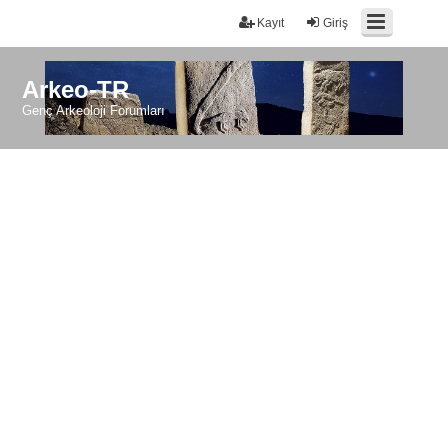
Kayıt
Giriş
Arkeo-TR
Genç Arkeoloji Forumları