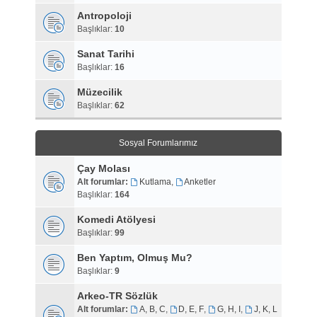
Antropoloji
Başlıklar:
10
Sanat Tarihi
Başlıklar:
16
Müzecilik
Başlıklar:
62
Sosyal Forumlarımız
Çay Molası
Alt forumlar:
Kutlama
,
Anketler
Başlıklar:
164
Komedi Atölyesi
Başlıklar:
99
Ben Yaptım, Olmuş Mu?
Başlıklar:
9
Arkeo-TR Sözlük
Alt forumlar:
A, B, C
,
D, E, F
,
G, H, I
,
J, K, L