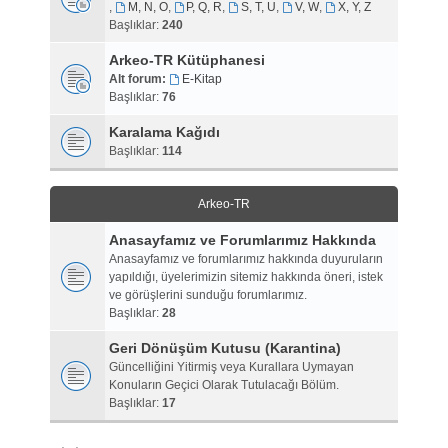
,
M, N, O
,
P, Q, R
,
S, T, U
,
V, W
,
X, Y, Z
Başlıklar:
240
Arkeo-TR Kütüphanesi
Alt forum:
E-Kitap
Başlıklar:
76
Karalama Kağıdı
Başlıklar:
114
Arkeo-TR
Anasayfamız ve Forumlarımız Hakkında
Anasayfamız ve forumlarımız hakkında duyuruların
yapıldığı, üyelerimizin sitemiz hakkında öneri, istek
ve görüşlerini sunduğu forumlarımız.
Başlıklar:
28
Geri Dönüşüm Kutusu (Karantina)
Güncelliğini Yitirmiş veya Kurallara Uymayan
Konuların Geçici Olarak Tutulacağı Bölüm.
Başlıklar:
17