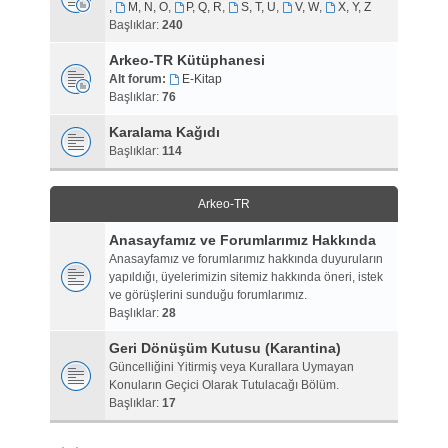
,
M, N, O
,
P, Q, R
,
S, T, U
,
V, W
,
X, Y, Z
Başlıklar:
240
Arkeo-TR Kütüphanesi
Alt forum:
E-Kitap
Başlıklar:
76
Karalama Kağıdı
Başlıklar:
114
Arkeo-TR
Anasayfamız ve Forumlarımız Hakkında
Anasayfamız ve forumlarımız hakkında duyuruların
yapıldığı, üyelerimizin sitemiz hakkında öneri, istek
ve görüşlerini sunduğu forumlarımız.
Başlıklar:
28
Geri Dönüşüm Kutusu (Karantina)
Güncelliğini Yitirmiş veya Kurallara Uymayan
Konuların Geçici Olarak Tutulacağı Bölüm.
Başlıklar:
17