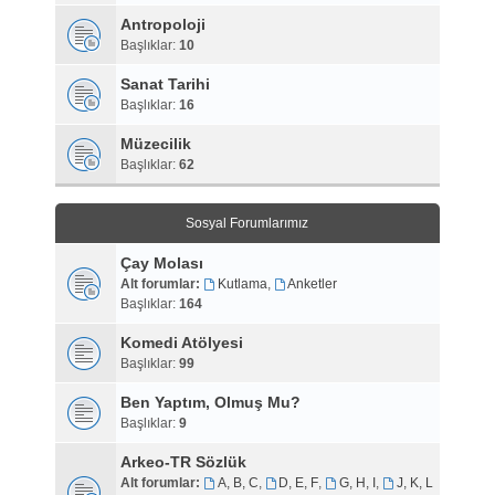
Antropoloji
Başlıklar:
10
Sanat Tarihi
Başlıklar:
16
Müzecilik
Başlıklar:
62
Sosyal Forumlarımız
Çay Molası
Alt forumlar:
Kutlama
,
Anketler
Başlıklar:
164
Komedi Atölyesi
Başlıklar:
99
Ben Yaptım, Olmuş Mu?
Başlıklar:
9
Arkeo-TR Sözlük
Alt forumlar:
A, B, C
,
D, E, F
,
G, H, I
,
J, K, L