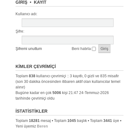
GIRIŞ
•
KAYIT
Kullanıcı adı:
Şifre:
Şifremi unuttum
Beni hatırla
KIMLER ÇEVRIMIÇI
Toplam
838
kullanıcı çevrimiçi :: 3 kayıtlı, 0 gizli ve 835 misafir
(son 30 dakika öncesinden itibaren aktif olan kullanıcılar temel
alınır)
Bugüne kadar en çok
5006
kişi 21:47 24-Temmuz-2026
tarihinde çevrimiçi oldu
İSTATISTIKLER
Toplam
18281
mesaj • Toplam
1045
başlık • Toplam
3441
üye •
Yeni üyemiz
Beren