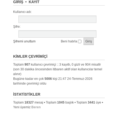
GIRIŞ
•
KAYIT
Kullanıcı adı:
Şifre:
Şifremi unuttum
Beni hatırla
KIMLER ÇEVRIMIÇI
Toplam
907
kullanıcı çevrimiçi :: 3 kayıtlı, 0 gizli ve 904 misafir
(son 30 dakika öncesinden itibaren aktif olan kullanıcılar temel
alınır)
Bugüne kadar en çok
5006
kişi 21:47 24-Temmuz-2026
tarihinde çevrimiçi oldu
İSTATISTIKLER
Toplam
18327
mesaj • Toplam
1045
başlık • Toplam
3441
üye •
Yeni üyemiz
Beren