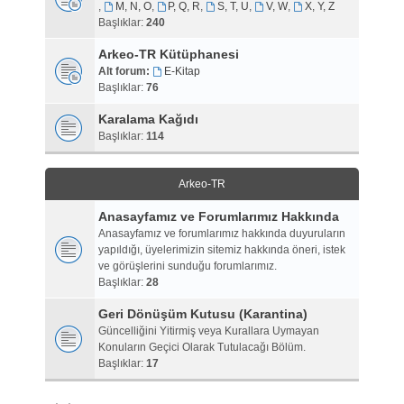
,
M, N, O
,
P, Q, R
,
S, T, U
,
V, W
,
X, Y, Z
Başlıklar:
240
Arkeo-TR Kütüphanesi
Alt forum:
E-Kitap
Başlıklar:
76
Karalama Kağıdı
Başlıklar:
114
Arkeo-TR
Anasayfamız ve Forumlarımız Hakkında
Anasayfamız ve forumlarımız hakkında duyuruların
yapıldığı, üyelerimizin sitemiz hakkında öneri, istek
ve görüşlerini sunduğu forumlarımız.
Başlıklar:
28
Geri Dönüşüm Kutusu (Karantina)
Güncelliğini Yitirmiş veya Kurallara Uymayan
Konuların Geçici Olarak Tutulacağı Bölüm.
Başlıklar:
17