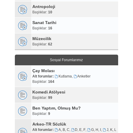
Antropoloji
Başlıklar:
10
Sanat Tarihi
Başlıklar:
16
Müzecilik
Başlıklar:
62
Sosyal Forumlarımız
Çay Molası
Alt forumlar:
Kutlama
,
Anketler
Başlıklar:
164
Komedi Atölyesi
Başlıklar:
99
Ben Yaptım, Olmuş Mu?
Başlıklar:
9
Arkeo-TR Sözlük
Alt forumlar:
A, B, C
,
D, E, F
,
G, H, I
,
J, K, L