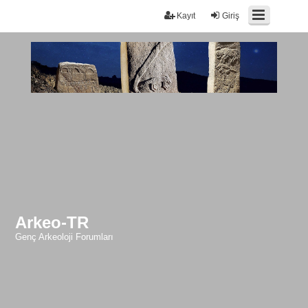
Kayıt
Giriş
Arkeo-TR
Genç Arkeoloji Forumları