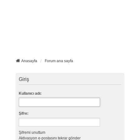
Anasayfa
Forum ana sayfa
Giriş
Kullanıcı adı:
Şifre:
Şifremi unuttum
Aktivasyon e-postasını tekrar gönder