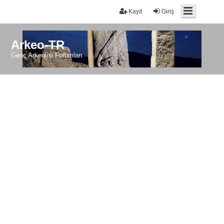
Kayıt
Giriş
Arkeo-TR
Genç Arkeoloji Forumları