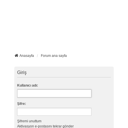
Anasayfa
Forum ana sayfa
Giriş
Kullanıcı adı:
Şifre:
Şifremi unuttum
Aktivasyon e-postasını tekrar gönder