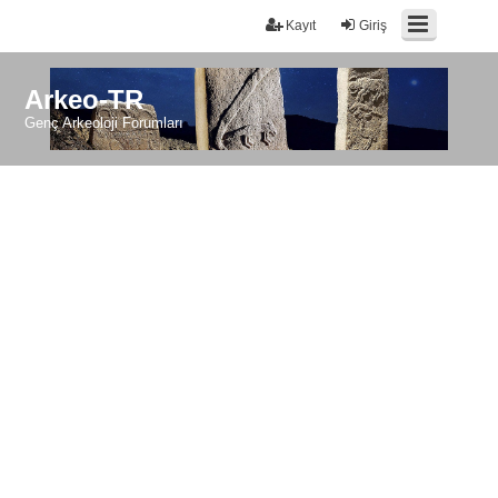
Kayıt
Giriş
Arkeo-TR
Genç Arkeoloji Forumları