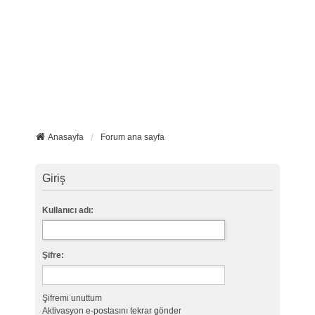
Anasayfa
Forum ana sayfa
Giriş
Kullanıcı adı:
Şifre:
Şifremi unuttum
Aktivasyon e-postasını tekrar gönder