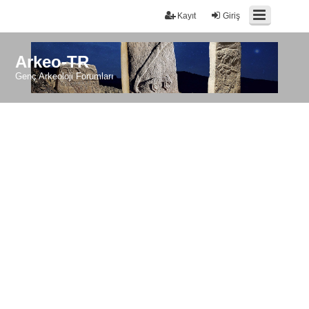
Kayıt
Giriş
Arkeo-TR
Genç Arkeoloji Forumları