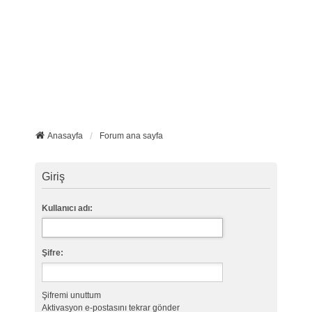
Anasayfa
Forum ana sayfa
Giriş
Kullanıcı adı:
Şifre:
Şifremi unuttum
Aktivasyon e-postasını tekrar gönder