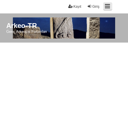
Kayıt
Giriş
Arkeo-TR
Genç Arkeoloji Forumları