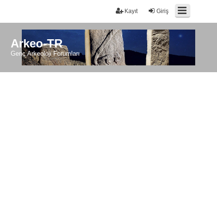
Kayıt
Giriş
Arkeo-TR
Genç Arkeoloji Forumları