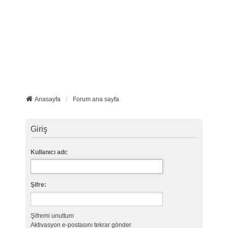
Anasayfa
Forum ana sayfa
Giriş
Kullanıcı adı:
Şifre:
Şifremi unuttum
Aktivasyon e-postasını tekrar gönder