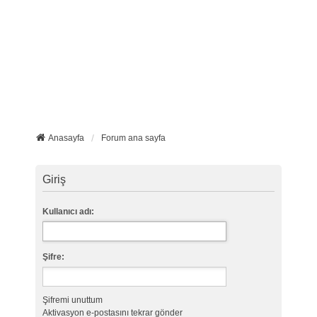
Anasayfa
Forum ana sayfa
Giriş
Kullanıcı adı:
Şifre:
Şifremi unuttum
Aktivasyon e-postasını tekrar gönder