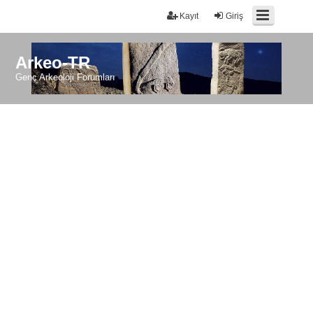
Kayıt
Giriş
Arkeo-TR
Genç Arkeoloji Forumları