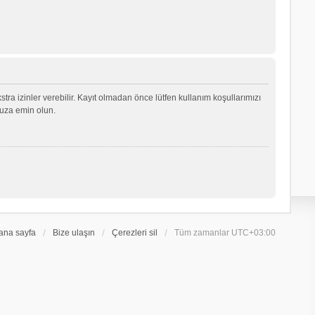
ekstra izinler verebilir. Kayıt olmadan önce lütfen kullanım koşullarımızı
nuza emin olun.
ana sayfa
Bize ulaşın
Çerezleri sil
Tüm zamanlar
UTC+03:00