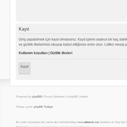
Kayıt
Giriş yapabilmek için kayıt olmalısınız. Kayıt işlemi sadece bir kaç dakika
ve gizlilik ilkelerimizi okuyup kabul ettiğinize emin olun. Lütfen mes
Kullanım koşulları
|
Gizlilik ilkeleri
Kayıt
Powered by
phpBB
® Forum Software © phpBB Limited
Türkçe çeviri:
phpBB Türkiye
Bu sitede yayınlanan tüm yazılar aksi belirtilmedikçe
www.
arkeo-tr
.com
üyelerine ait olup tüm ha