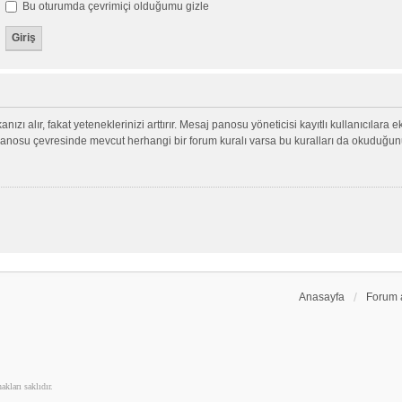
Bu oturumda çevrimiçi olduğumu gizle
nızı alır, fakat yeteneklerinizi arttırır. Mesaj panosu yöneticisi kayıtlı kullanıcılara 
aj panosu çevresinde mevcut herhangi bir forum kuralı varsa bu kuralları da okuduğu
Anasayfa
Forum 
kları saklıdır.