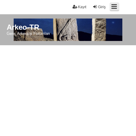
Kayıt
Giriş
Arkeo-TR
Genç Arkeoloji Forumları