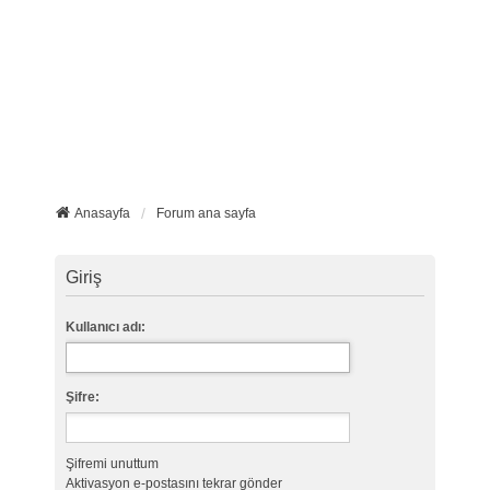
Anasayfa
Forum ana sayfa
Giriş
Kullanıcı adı:
Şifre:
Şifremi unuttum
Aktivasyon e-postasını tekrar gönder