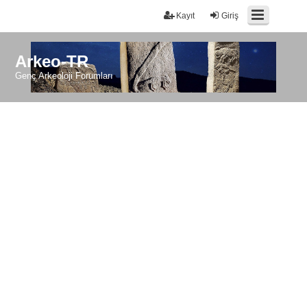
Kayıt
Giriş
Arkeo-TR
Genç Arkeoloji Forumları