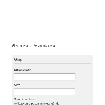
Anasayfa
Forum ana sayfa
Giriş
Kullanıcı adı:
Şifre:
Şifremi unuttum
Aktivasyon e-postasını tekrar gönder