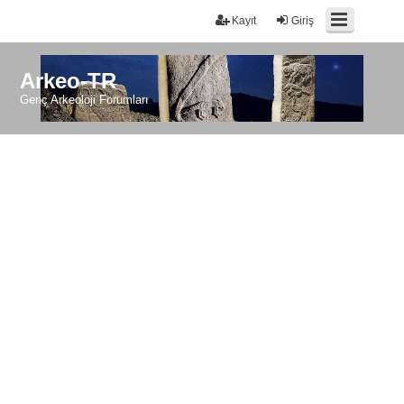
Kayıt
Giriş
Arkeo-TR
Genç Arkeoloji Forumları