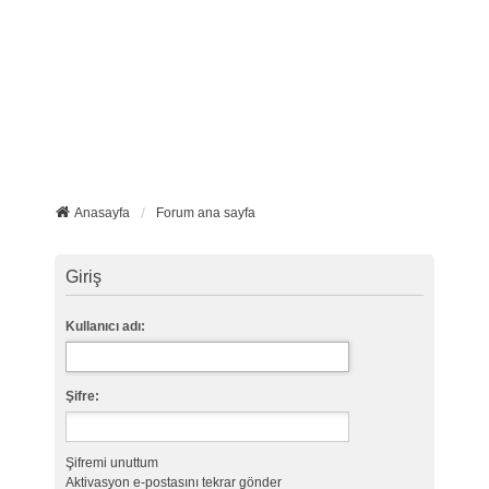
Anasayfa
Forum ana sayfa
Giriş
Kullanıcı adı:
Şifre:
Şifremi unuttum
Aktivasyon e-postasını tekrar gönder