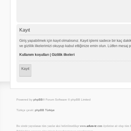
Kayıt
Giriş yapabilmek için kayıt olmalısınız. Kayıt işlemi sadece bir kaç dakika
ve gizlilik ilkelerimizi okuyup kabul ettiğinize emin olun. Lütfen mes
Kullanım koşulları
|
Gizlilik ilkeleri
Kayıt
Powered by
phpBB
® Forum Software © phpBB Limited
Türkçe çeviri:
phpBB Türkiye
Bu sitede yayınlanan tüm yazılar aksi belirtilmedikçe
www.
arkeo-tr
.com
üyelerine ait olup tüm ha