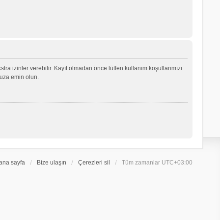
ekstra izinler verebilir. Kayıt olmadan önce lütfen kullanım koşullarımızı
nuza emin olun.
ana sayfa
Bize ulaşın
Çerezleri sil
Tüm zamanlar
UTC+03:00