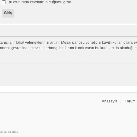
Bu oturumda çevrimiçi olduğumu gizle
nızı alır, fakat yeteneklerinizi arttırır. Mesaj panosu yöneticisi kayıtlı kullanıcılara 
aj panosu çevresinde mevcut herhangi bir forum kuralı varsa bu kuralları da okuduğu
Anasayfa
Forum 
kları saklıdır.