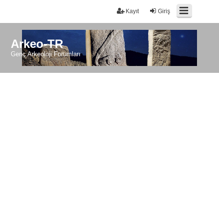
Kayıt
Giriş
Arkeo-TR
Genç Arkeoloji Forumları