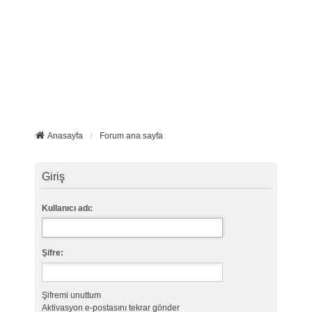
Anasayfa
Forum ana sayfa
Giriş
Kullanıcı adı:
Şifre:
Şifremi unuttum
Aktivasyon e-postasını tekrar gönder