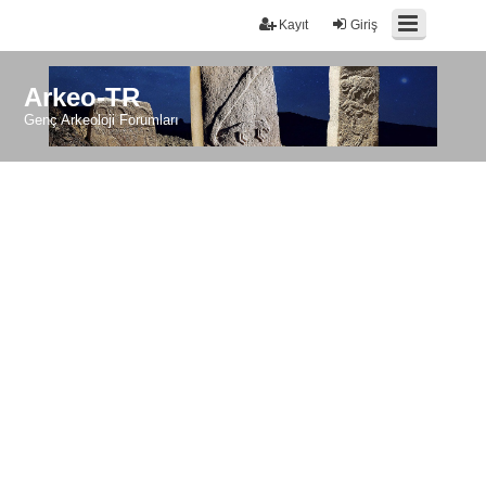
Kayıt
Giriş
Arkeo-TR
Genç Arkeoloji Forumları