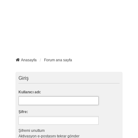
Anasayfa
Forum ana sayfa
Giriş
Kullanıcı adı:
Şifre:
Şifremi unuttum
Aktivasyon e-postasını tekrar gönder