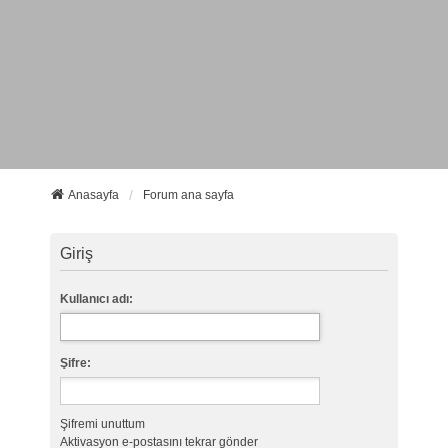
Anasayfa
Forum ana sayfa
Giriş
Kullanıcı adı:
Şifre:
Şifremi unuttum
Aktivasyon e-postasını tekrar gönder