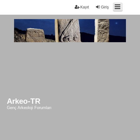
Kayıt
Giriş
Arkeo-TR
Genç Arkeoloji Forumları