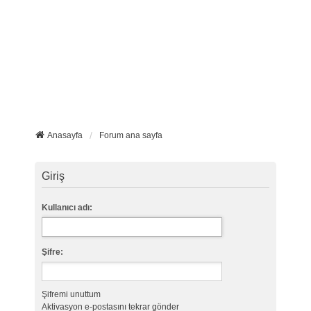
Anasayfa
Forum ana sayfa
Giriş
Kullanıcı adı:
Şifre:
Şifremi unuttum
Aktivasyon e-postasını tekrar gönder