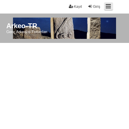
Kayıt
Giriş
Arkeo-TR
Genç Arkeoloji Forumları