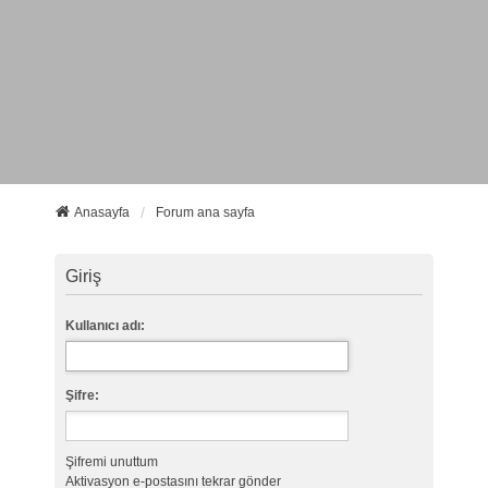
Anasayfa
Forum ana sayfa
Giriş
Kullanıcı adı:
Şifre:
Şifremi unuttum
Aktivasyon e-postasını tekrar gönder