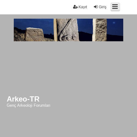
Kayıt
Giriş
Arkeo-TR
Genç Arkeoloji Forumları