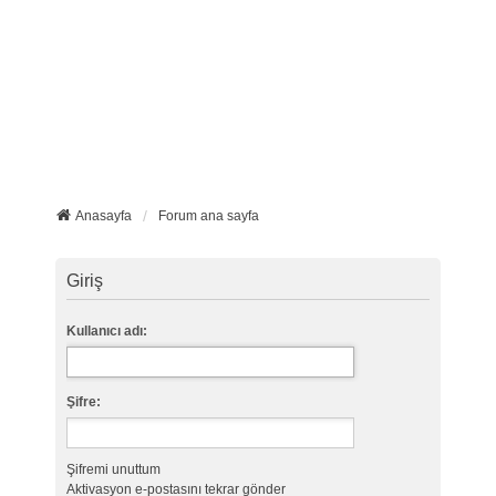
Anasayfa
Forum ana sayfa
Giriş
Kullanıcı adı:
Şifre:
Şifremi unuttum
Aktivasyon e-postasını tekrar gönder