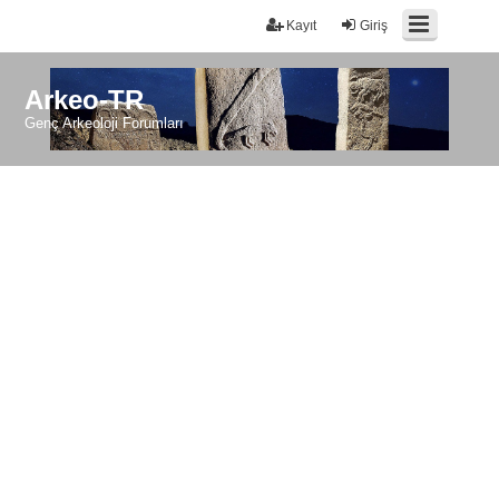
Kayıt
Giriş
Arkeo-TR
Genç Arkeoloji Forumları