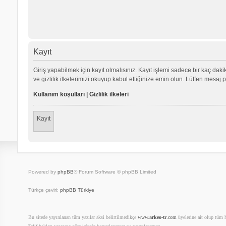
Kayıt
Giriş yapabilmek için kayıt olmalısınız. Kayıt işlemi sadece bir kaç dakika
ve gizlilik ilkelerimizi okuyup kabul ettiğinize emin olun. Lütfen mes
Kullanım koşulları
|
Gizlilik ilkeleri
Kayıt
Powered by
phpBB
® Forum Software © phpBB Limited
Türkçe çeviri:
phpBB Türkiye
Bu sitede yayınlanan tüm yazılar aksi belirtilmedikçe
www.
arkeo-tr
.com
üyelerine ait olup tüm ha