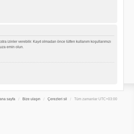
ekstra izinler verebilir. Kayıt olmadan önce lütfen kullanım koşullarımızı
nuza emin olun.
ana sayfa
Bize ulaşın
Çerezleri sil
Tüm zamanlar
UTC+03:00