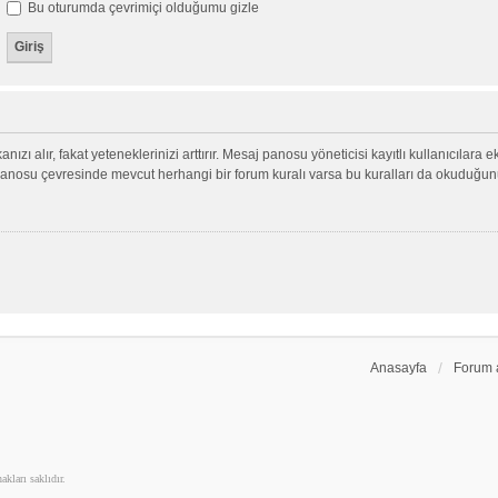
Bu oturumda çevrimiçi olduğumu gizle
nızı alır, fakat yeteneklerinizi arttırır. Mesaj panosu yöneticisi kayıtlı kullanıcılara 
aj panosu çevresinde mevcut herhangi bir forum kuralı varsa bu kuralları da okuduğu
Anasayfa
Forum 
kları saklıdır.