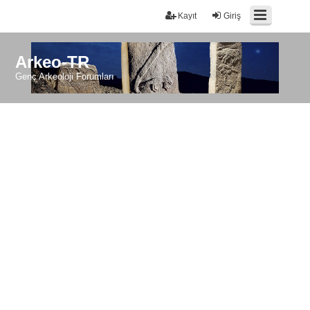
Kayıt
Giriş
Arkeo-TR
Genç Arkeoloji Forumları