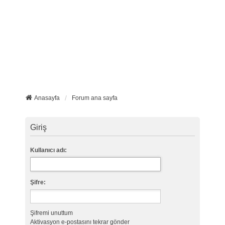
Anasayfa
Forum ana sayfa
Giriş
Kullanıcı adı:
Şifre:
Şifremi unuttum
Aktivasyon e-postasını tekrar gönder